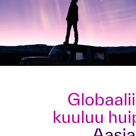
valmennuksia ja koulutusohjelmia sekä
autamme heitä ratkaisemaan liiketoiminnan
nykyisiä ja tulevia haasteita.
Lue lisää palveluista
organisaatioille
Globaaliin yhteystyöverkostoomme
kuuluu hui
Aasia