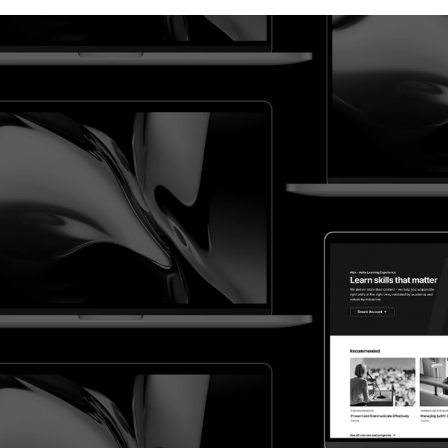
Alex - Aalto
Learning
Experience
Maailma kehittyy, ja niin kehittyy myös
oppimistapamme. Alex on uusi
oppimisalusta, joka on rakennettu uteliaille
mielille, kunnianhimoisille ammattilaisille ja
eteenpäin suuntautuville organisaatioille,