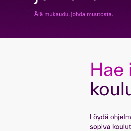
Älä mukaudu, johda muutosta.
Hae 
koul
Löydä ohjelma
sopiva koulut