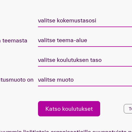
valitse kokemustasosi
valitse teema-alue
a teemasta
valitse koulutuksen taso
utusmuoto on
valitse muoto
Katso koulutukset
T