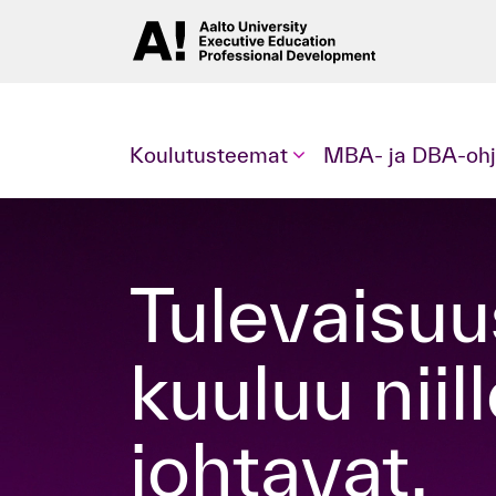
Koulutusteemat
MBA- ja DBA-ohj
Tulevaisuus ei odota. Se
kuuluu niill
johtavat.