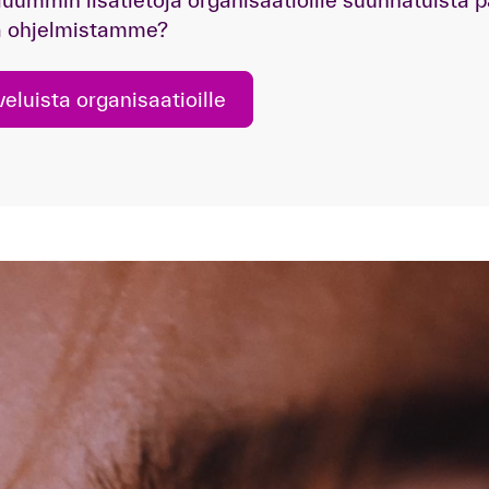
luummin lisätietoja organisaatioille suunnatuista
tä ohjelmistamme?
veluista organisaatioille