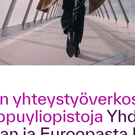
Katso kaikki koulutusteemat
ppuyliopistoja
Yhd
an ja Euroopasta 