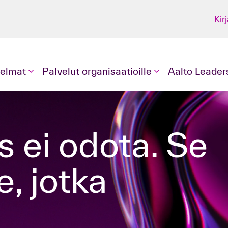
Kir
elmat
Palvelut organisaatioille
Aalto Leaders
e, jotka