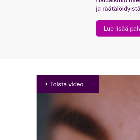
Haluaisitko mie
ja räätälöidyis
Lue lisää pal
Toista video