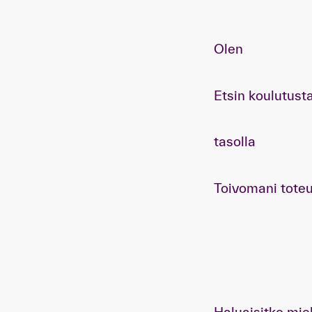
Olen
Etsin koulutust
tasolla
Toivomani tote