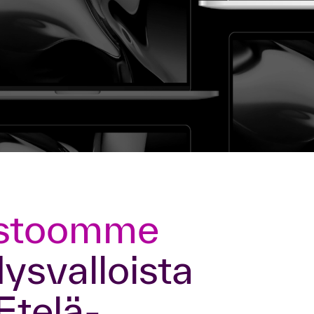
jotka haluavat kehittää todellisia, validoituja
taitoja, joilla on vaikutusta.
Siirry Alexiin
ysvalloista
Etelä-