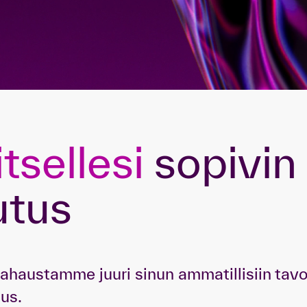
itsellesi
sopivin
utus
haustamme juuri sinun ammatillisiin tavoit
us.