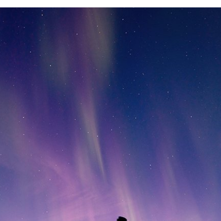
Palvelut
organisaatioille
Kehitämme yli 50 vuoden kokemuksella
korkeatasoisia osaamisen kehittämisen
ratkaisuja, jotka hyödyntävät Aalto-
yliopiston poikkitieteellistä osaamista ja
lähestymistapaa. Autamme
asiakasorganisaatioitamme kehittymään ja
uudistumaan strategisesti. Suunnittelemme
ja toteutamme yhdessä asiakkaidemme
kanssa vaikuttavia ja inspiroivia