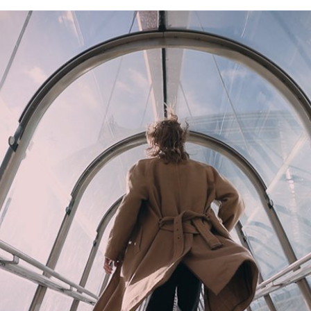
Koulutuksia ja
valmennuksia
eri teemoista
Aalto EE:n kattava koulutusvalikoima
tarjoaa mahdollisuuden yksilölliseen
oppimispolkuun liikkeenjohdolle, kokeneille
asiantuntijoille ja tuleville johtajille.