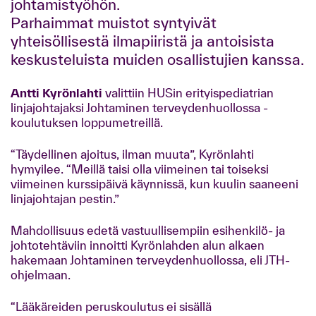
johtamistyöhön.
Parhaimmat muistot syntyivät
yhteisöllisestä ilmapiiristä ja antoisista
keskusteluista muiden osallistujien kanssa.
Antti Kyrönlahti
valittiin HUSin erityispediatrian
linjajohtajaksi Johtaminen terveydenhuollossa -
koulutuksen loppumetreillä.
“Täydellinen ajoitus, ilman muuta”, Kyrönlahti
hymyilee. “Meillä taisi olla viimeinen tai toiseksi
viimeinen kurssipäivä käynnissä, kun kuulin saaneeni
linjajohtajan pestin.”
Mahdollisuus edetä vastuullisempiin esihenkilö- ja
johtotehtäviin innoitti Kyrönlahden alun alkaen
hakemaan Johtaminen terveydenhuollossa, eli JTH-
ohjelmaan.
“Lääkäreiden peruskoulutus ei sisällä