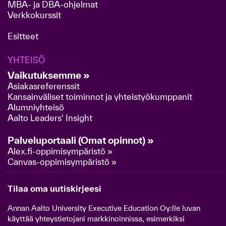
MBA- ja DBA-ohjelmat
Verkkokurssit
Esitteet
YHTEISÖ
Vaikutuksemme »
Asiakasreferenssit
Kansainväliset toiminnot ja yhteistyökumppanit
Alumniyhteisö
Aalto Leaders' Insight
Palveluportaali (Omat opinnot) »
Alex.fi-oppimisympäristö »
Canvas-oppimisympäristö »
Tilaa oma uutiskirjeesi
Annan Aalto University Executive Education Oy:lle luvan
käyttää yhteystietojani markkinoinnissa, esimerkiksi