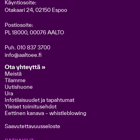
Käyntiosoite:
Otakaari 24, 02150 Espoo
Postiosoite:
PL 18000, 00076 AALTO
Puh.
010 837 3700
info@aaltoee.fi
Ota yhteyttä »
Meistä
Tilamme
Uutishuone
Ura
Infotilaisuudet ja tapahtumat
Yleiset toimitusehdot
Eettinen kanava – whistleblowing
Saavutettavuusseloste