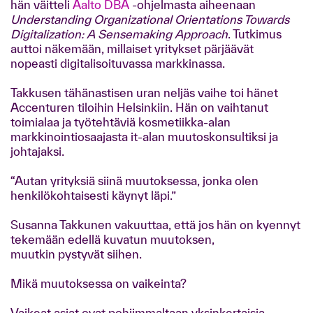
hän väitteli
Aalto DBA
-ohjelmasta aiheenaan
Understanding Organizational Orientations Towards
Digitalization: A Sensemaking Approach
. Tutkimus
auttoi näkemään, millaiset yritykset pärjäävät
nopeasti digitalisoituvassa markkinassa.
Takkusen tähänastisen uran neljäs vaihe toi hänet
Accenturen tiloihin Helsinkiin. Hän on vaihtanut
toimialaa ja työtehtäviä kosmetiikka-alan
markkinointiosaajasta it-alan muutoskonsultiksi ja
johtajaksi.
“Autan yrityksiä siinä muutoksessa, jonka olen
henkilökohtaisesti käynyt läpi.”
Susanna Takkunen vakuuttaa, että jos hän on kyennyt
tekemään edellä kuvatun muutoksen,
muutkin pystyvät siihen.
Mikä muutoksessa on vaikeinta?
Vaikeat asiat ovat pohjimmaltaan yksinkertaisia,