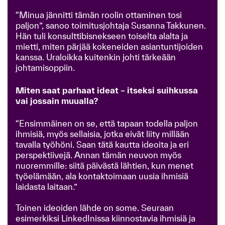
“Minua jännitti tämän roolin ottaminen tosi
paljon”, sanoo toimitusjohtaja Susanna Takkunen.
Hän tuli konsulttibisnekseen toiselta alalta ja
mietti, miten pärjää kokeneiden asiantuntijoiden
kanssa. Uraloikka kuitenkin johti tärkeään
johtamisoppiin.
Miten saat parhaat ideat – itseksi suihkussa
vai jossain muualla?
“Ensimmäinen on se, että tapaan todella paljon
ihmisiä, myös sellaisia, jotka eivät liity millään
tavalla työhöni. Saan tätä kautta ideoita ja eri
perspektiivejä. Annan tämän neuvon myös
nuoremmille: siitä päivästä lähtien, kun menet
työelämään, ala kontaktoimaan uusia ihmisiä
laidasta laitaan.”
Toinen ideoiden lähde on some. Seuraan
esimerkiksi LinkedInissa kiinnostavia ihmisiä ja