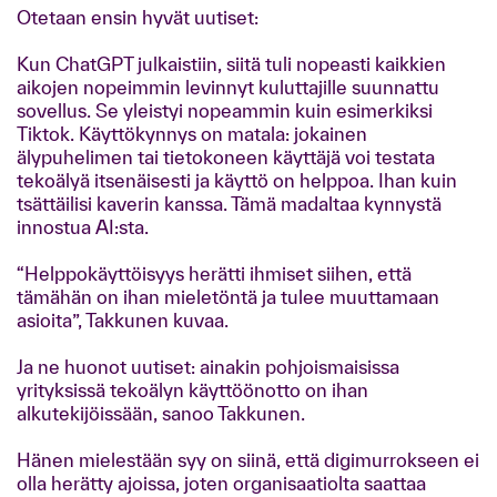
Otetaan ensin hyvät uutiset:
Kun ChatGPT julkaistiin, siitä tuli nopeasti kaikkien
aikojen nopeimmin levinnyt kuluttajille suunnattu
sovellus. Se yleistyi nopeammin kuin esimerkiksi
Tiktok. Käyttökynnys on matala: jokainen
älypuhelimen tai tietokoneen käyttäjä voi testata
tekoälyä itsenäisesti ja käyttö on helppoa. Ihan kuin
tsättäilisi kaverin kanssa. Tämä madaltaa kynnystä
innostua AI:sta.
“Helppokäyttöisyys herätti ihmiset siihen, että
tämähän on ihan mieletöntä ja tulee muuttamaan
asioita”, Takkunen kuvaa.
Ja ne huonot uutiset: ainakin pohjoismaisissa
yrityksissä tekoälyn käyttöönotto on ihan
alkutekijöissään, sanoo Takkunen.
Hänen mielestään syy on siinä, että digimurrokseen ei
olla herätty ajoissa, joten organisaatiolta saattaa