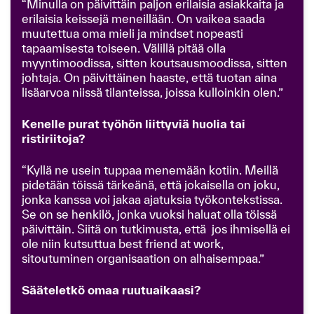
“Minulla on päivittäin paljon erilaisia asiakkaita ja
erilaisia keissejä meneillään. On vaikea saada
muutettua oma mieli ja mindset nopeasti
tapaamisesta toiseen. Välillä pitää olla
myyntimoodissa, sitten koutsausmoodissa, sitten
johtaja. On päivittäinen haaste, että tuotan aina
lisäarvoa niissä tilanteissa, joissa kulloinkin olen.”
Kenelle purat työhön liittyviä huolia tai
ristiriitoja?
“Kyllä ne usein tuppaa menemään kotiin. Meillä
pidetään töissä tärkeänä, että jokaisella on joku,
jonka kanssa voi jakaa ajatuksia työkontekstissa.
Se on se henkilö, jonka vuoksi haluat olla töissä
päivittäin. Siitä on tutkimusta, että jos ihmisellä ei
ole niin kutsuttua best friend at work,
sitoutuminen organisaation on alhaisempaa.”
Sääteletkö omaa ruutuaikaasi?