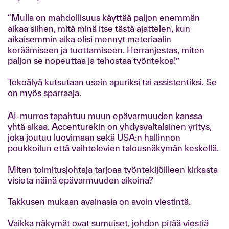
“Mulla on mahdollisuus käyttää paljon enemmän
aikaa siihen, mitä minä itse tästä ajattelen, kun
aikaisemmin aika olisi mennyt materiaalin
keräämiseen ja tuottamiseen. Herranjestas, miten
paljon se nopeuttaa ja tehostaa työntekoa!”
Tekoälyä kutsutaan usein apuriksi tai assistentiksi. Se
on myös sparraaja.
AI-murros tapahtuu muun epävarmuuden kanssa
yhtä aikaa. Accenturekin on yhdysvaltalainen yritys,
joka joutuu luovimaan sekä USA:n hallinnon
poukkoilun että vaihtelevien talousnäkymän keskellä.
Miten toimitusjohtaja tarjoaa työntekijöilleen kirkasta
visiota näinä epävarmuuden aikoina?
Takkusen mukaan avainasia on avoin viestintä.
Vaikka näkymät ovat sumuiset, johdon pitää viestiä