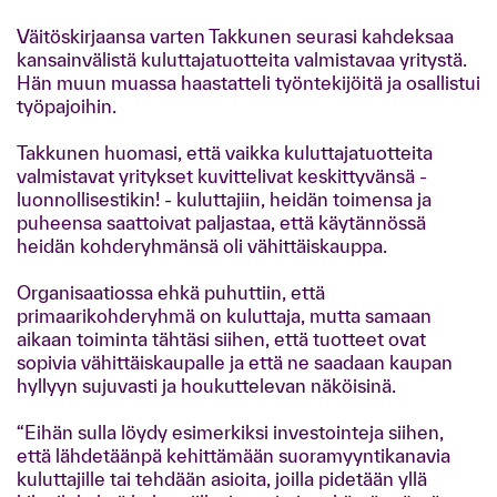
Väitöskirjaansa varten Takkunen seurasi kahdeksaa
kansainvälistä kuluttajatuotteita valmistavaa yritystä.
Hän muun muassa haastatteli työntekijöitä ja osallistui
työpajoihin.
Takkunen huomasi, että vaikka kuluttajatuotteita
valmistavat yritykset kuvittelivat keskittyvänsä -
luonnollisestikin! - kuluttajiin, heidän toimensa ja
puheensa saattoivat paljastaa, että käytännössä
heidän kohderyhmänsä oli vähittäiskauppa.
Organisaatiossa ehkä puhuttiin, että
primaarikohderyhmä on kuluttaja, mutta samaan
aikaan toiminta tähtäsi siihen, että tuotteet ovat
sopivia vähittäiskaupalle ja että ne saadaan kaupan
hyllyyn sujuvasti ja houkuttelevan näköisinä.
“Eihän sulla löydy esimerkiksi investointeja siihen,
että lähdetäänpä kehittämään suoramyyntikanavia
kuluttajille tai tehdään asioita, joilla pidetään yllä