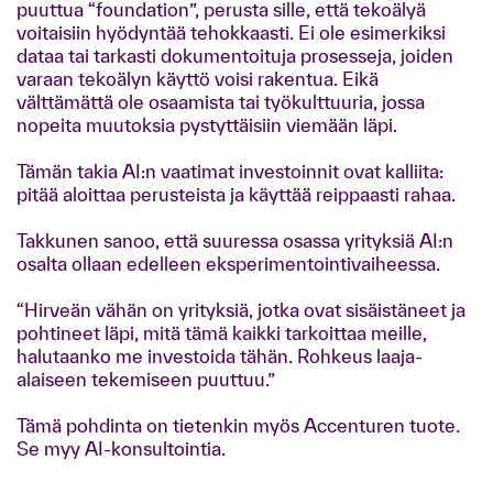
puuttua “foundation”, perusta sille, että tekoälyä
voitaisiin hyödyntää tehokkaasti. Ei ole esimerkiksi
dataa tai tarkasti dokumentoituja prosesseja, joiden
varaan tekoälyn käyttö voisi rakentua. Eikä
välttämättä ole osaamista tai työkulttuuria, jossa
nopeita muutoksia pystyttäisiin viemään läpi.
Tämän takia AI:n vaatimat investoinnit ovat kalliita:
pitää aloittaa perusteista ja käyttää reippaasti rahaa.
Takkunen sanoo, että suuressa osassa yrityksiä AI:n
osalta ollaan edelleen eksperimentointivaiheessa.
“Hirveän vähän on yrityksiä, jotka ovat sisäistäneet ja
pohtineet läpi, mitä tämä kaikki tarkoittaa meille,
halutaanko me investoida tähän. Rohkeus laaja-
alaiseen tekemiseen puuttuu.”
Tämä pohdinta on tietenkin myös Accenturen tuote.
Se myy AI-konsultointia.