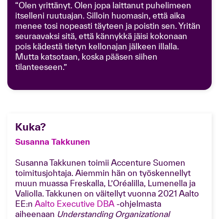
“Olen yrittänyt. Olen jopa laittanut puhelimeen
itselleni ruutuajan. Silloin huomasin, että aika
menee tosi nopeasti täyteen ja poistin sen. Yritän
seuraavaksi sitä, että kännykkä jäisi kokonaan
pois kädestä tietyn kellonajan jälkeen illalla.
Mutta katsotaan, koska pääsen siihen
tilanteeseen.”
Kuka?
Susanna Takkunen
Susanna Takkunen toimii Accenture Suomen
toimitusjohtaja. Aiemmin hän on työskennellyt
muun muassa Freskalla, L’Oréalilla, Lumenella ja
Valiolla. Takkunen on väitellyt vuonna 2021 Aalto
EE:n
Aalto Executive DBA
-ohjelmasta
aiheenaan
Understanding Organizational