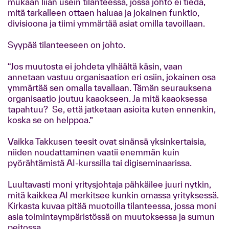
mukaan liian usein tilanteessa, jossa johto ei tiedä,
mitä tarkalleen ottaen haluaa ja jokainen funktio,
divisioona ja tiimi ymmärtää asiat omilla tavoillaan.
Syypää tilanteeseen on johto.
“Jos muutosta ei johdeta ylhäältä käsin, vaan
annetaan vastuu organisaation eri osiin, jokainen osa
ymmärtää sen omalla tavallaan. Tämän seurauksena
organisaatio joutuu kaaokseen. Ja mitä kaaoksessa
tapahtuu? Se, että jatketaan asioita kuten ennenkin,
koska se on helppoa.”
Vaikka Takkusen teesit ovat sinänsä yksinkertaisia,
niiden noudattaminen vaatii enemmän kuin
pyörähtämistä AI-kurssilla tai digiseminaarissa.
Luultavasti moni yritysjohtaja pähkäilee juuri nytkin,
mitä kaikkea AI merkitsee kunkin omassa yrityksessä.
Kirkasta kuvaa pitää muotoilla tilanteessa, jossa moni
asia toimintaympäristössä on muutoksessa ja sumun
peitossa.