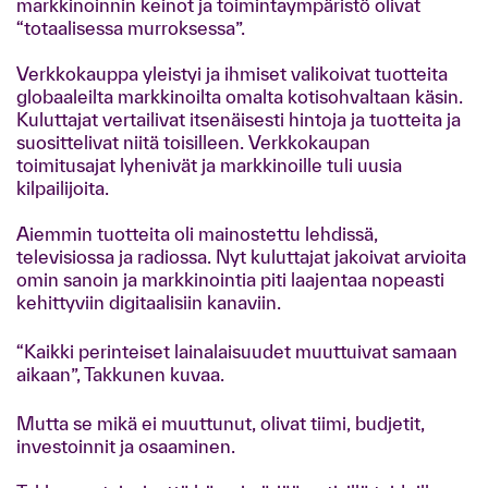
markkinoinnin keinot ja toimintaympäristö olivat
“totaalisessa murroksessa”.
Verkkokauppa yleistyi ja ihmiset valikoivat tuotteita
globaaleilta markkinoilta omalta kotisohvaltaan käsin.
Kuluttajat vertailivat itsenäisesti hintoja ja tuotteita ja
suosittelivat niitä toisilleen. Verkkokaupan
toimitusajat lyhenivät ja markkinoille tuli uusia
kilpailijoita.
Aiemmin tuotteita oli mainostettu lehdissä,
televisiossa ja radiossa. Nyt kuluttajat jakoivat arvioita
omin sanoin ja markkinointia piti laajentaa nopeasti
kehittyviin digitaalisiin kanaviin.
“Kaikki perinteiset lainalaisuudet muuttuivat samaan
aikaan”, Takkunen kuvaa.
Mutta se mikä ei muuttunut, olivat tiimi, budjetit,
investoinnit ja osaaminen.