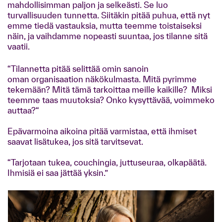
mahdollisimman paljon ja selkeästi. Se luo
turvallisuuden tunnetta. Siitäkin pitää puhua, että nyt
emme tiedä vastauksia, mutta teemme toistaiseksi
näin, ja vaihdamme nopeasti suuntaa, jos tilanne sitä
vaatii.
“Tilannetta pitää selittää omin sanoin
oman organisaation näkökulmasta. Mitä pyrimme
tekemään? Mitä tämä tarkoittaa meille kaikille? Miksi
teemme taas muutoksia? Onko kysyttävää, voimmeko
auttaa?“
Epävarmoina aikoina pitää varmistaa, että ihmiset
saavat lisätukea, jos sitä tarvitsevat.
“Tarjotaan tukea, couchingia, juttuseuraa, olkapäätä.
Ihmisiä ei saa jättää yksin.”