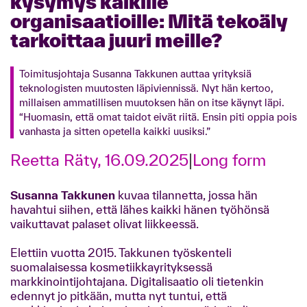
kysymys kaikille
organisaatioille: Mitä tekoäly
tarkoittaa juuri meille?
Toimitusjohtaja Susanna Takkunen auttaa yrityksiä
teknologisten muutosten läpiviennissä. Nyt hän kertoo,
millaisen ammatillisen muutoksen hän on itse käynyt läpi.
“Huomasin, että omat taidot eivät riitä. Ensin piti oppia pois
vanhasta ja sitten opetella kaikki uusiksi.”
Reetta Räty, 16.09.2025
|
Long form
Susanna Takkunen
kuvaa tilannetta, jossa hän
havahtui siihen, että lähes kaikki hänen työhönsä
vaikuttavat palaset olivat liikkeessä.
Elettiin vuotta 2015. Takkunen työskenteli
suomalaisessa kosmetiikkayrityksessä
markkinointijohtajana. Digitalisaatio oli tietenkin
edennyt jo pitkään, mutta nyt tuntui, että