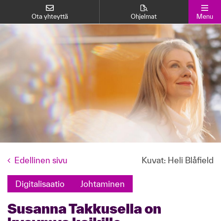
Ota yhteyttä
Ohjelmat
Menu
Edellinen sivu
Kuvat: Heli Blåfield
Digitalisaatio
Johtaminen
Susanna Takkusella on