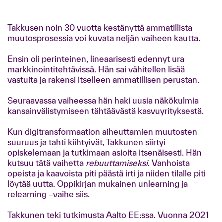
Takkusen noin 30 vuotta kestänyttä ammatillista
muutosprosessia voi kuvata neljän vaiheen kautta.
Ensin oli perinteinen, lineaarisesti edennyt ura
markkinointitehtävissä. Hän sai vähitellen lisää
vastuita ja rakensi itselleen ammatillisen perustan.
Seuraavassa vaiheessa hän haki uusia näkökulmia
kansainvälistymiseen tähtäävästä kasvuyrityksestä.
Kun digitransformaation aiheuttamien muutosten
suuruus ja tahti kiihtyivät, Takkunen siirtyi
opiskelemaan ja tutkimaan asioita itsenäisesti. Hän
kutsuu tätä vaihetta
rebuuttamiseksi
. Vanhoista
opeista ja kaavoista piti päästä irti ja niiden tilalle piti
löytää uutta. Oppikirjan mukainen unlearning ja
relearning –vaihe siis.
Takkunen teki tutkimusta Aalto EE:ssa. Vuonna 2021