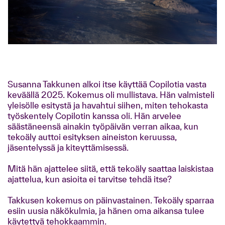
Susanna Takkunen alkoi itse käyttää Copilotia vasta
keväällä 2025. Kokemus oli mullistava. Hän valmisteli
yleisölle esitystä ja havahtui siihen, miten tehokasta
työskentely Copilotin kanssa oli. Hän arvelee
säästäneensä ainakin työpäivän verran aikaa, kun
tekoäly auttoi esityksen aineiston keruussa,
jäsentelyssä ja kiteyttämisessä.
Mitä hän ajattelee siitä, että tekoäly saattaa laiskistaa
ajattelua, kun asioita ei tarvitse tehdä itse?
Takkusen kokemus on päinvastainen. Tekoäly sparraa
esiin uusia näkökulmia, ja hänen oma aikansa tulee
käytettyä tehokkaammin.