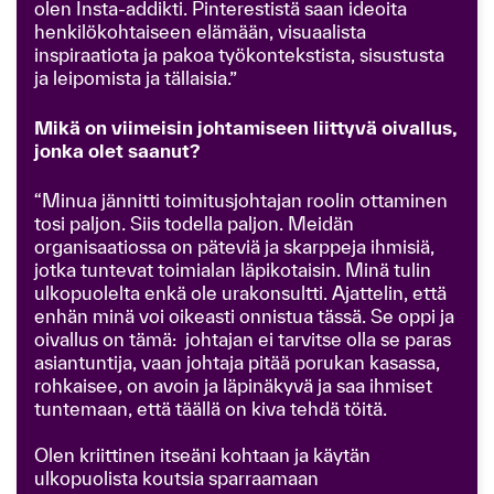
olen Insta-addikti. Pinterestistä saan ideoita
henkilökohtaiseen elämään, visuaalista
inspiraatiota ja pakoa työkontekstista, sisustusta
ja leipomista ja tällaisia.”
Mikä on viimeisin johtamiseen liittyvä oivallus,
jonka olet saanut?
“Minua jännitti toimitusjohtajan roolin ottaminen
tosi paljon. Siis todella paljon. Meidän
organisaatiossa on päteviä ja skarppeja ihmisiä,
jotka tuntevat toimialan läpikotaisin. Minä tulin
ulkopuolelta enkä ole urakonsultti. Ajattelin, että
enhän minä voi oikeasti onnistua tässä. Se oppi ja
oivallus on tämä: johtajan ei tarvitse olla se paras
asiantuntija, vaan johtaja pitää porukan kasassa,
rohkaisee, on avoin ja läpinäkyvä ja saa ihmiset
tuntemaan, että täällä on kiva tehdä töitä.
Olen kriittinen itseäni kohtaan ja käytän
ulkopuolista koutsia sparraamaan