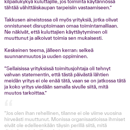
kilpailukykyä kuluttajille, jos toiminta käytännössä
tähtää vähittäiskaupan tarpeisiin vastaamiseen.”
Takkusen aineistossa oli myös yrityksiä, jotka olivat
onnistuneet disruptoimaan omaa toimintamalliaan.
Ne näkivät, että kuluttajien käyttäytyminen oli
muuttunut ja alkoivat toimia sen mukaisesti.
Keskeinen teema, jälleen kerran: selkeä
suunnanmuutos ja uuden oppiminen.
“Sellaisissa yrityksissä toimitusjohtaja oli tehnyt
vahvan statementin, että tästä päivästä lähtien
meidän yritys ei ole enää tätä, vaan se on jatkossa tätä
ja koko yritys viedään samalla sivulle siitä, mitä
muutos tarkoittaa.”
“Jos olen ihan rehellinen, tilanne ei ole viime vuosina
hirveästi muuttunut. Monissa organisaatioissa ihmiset
eivät ole edelleenkään täysin perillä siitä, mitä