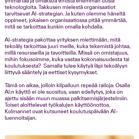
ymmärtää ja omaksua entistä enemmän uusia
teknologioita. Takkusen mielestä organisaatiot
tarvitsevat AI-strategian. Ja kuten olemme häneltä
oppineet, jokaisen organisaatiossa pitää ymmärtää,
mitä se tarkoittaa kunkin omalla kohdalla.
AI-strategia pakottaa yrityksen miettimään, mitä
tekoäly tarkoittaa juuri meille, kuka tekemistä johtaa,
millä resursseilla ja tavoitteilla. Missä on omistajuus,
mihin fokusoimme, kuka vastaa kokonaisuudesta tai
koulutuksesta? Samalla tulee käytyä läpi tekoälyyn
liittyvä sääntely ja eettiset kysymykset.
Tämä on aikaa, jolloin kilpailuun repeää railoja: Osalla
AI:n käyttö ei ole suositus, vaan edellytys, joka on
ajettu sisään muun muassa palkitsemisjärjestelmiin.
Toiset aloittelevat työkalujen käyttöönottoa.
Kolmannet ovat kutsuneet koulutuspäivään AI-
luennoitsijan.