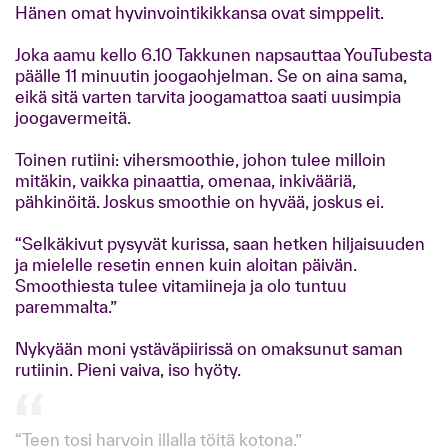
Hänen omat hyvinvointikikkansa ovat simppelit.
Joka aamu kello 6.10 Takkunen napsauttaa YouTubesta
päälle 11 minuutin joogaohjelman. Se on aina sama,
eikä sitä varten tarvita joogamattoa saati uusimpia
joogavermeitä.
Toinen rutiini: vihersmoothie, johon tulee milloin
mitäkin, vaikka pinaattia, omenaa, inkivääriä,
pähkinöitä. Joskus smoothie on hyvää, joskus ei.
“Selkäkivut pysyvät kurissa, saan hetken hiljaisuuden
ja mielelle resetin ennen kuin aloitan päivän.
Smoothiesta tulee vitamiineja ja olo tuntuu
paremmalta.”
Nykyään moni ystäväpiirissä on omaksunut saman
rutiinin. Pieni vaiva, iso hyöty.
“Teen tosi harvoin illalla töitä kotona.”