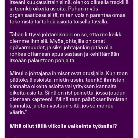
itseäni kuukausittain siinä, olenko oikealla trackillä
ja teenkö oikeita asioita. Puhun myös
organisaatiossa siitä, miten voisin parantaa omaa
tekemistä tai tehdä asioita toisella tavalla.
Tähän liittyvä johtamisoppi on se, että me kaikki
olemme ihmisiä. Myös johtajilla on omat
epävarmuudet, ja siksi johtajankin pitää olla
rohkea ottamaan apua vastaan ja kehittämään
itseään palautteen pohjalta.
Minulle johtajana ihmiset ovat etusijalla. Kun teen
päätöksiä asioista, mietin usein, teenkö ihmisten
kannalta oikeita asioita vai yrityksen kannalta
oikeita asioita. Siinä on ristipainetta, jossa joudun
olemaan kapteeni. Minä teen päätökset ihmisten
kannalta, ja otan vastuun siitä, jos se menee
väärin.”
Mitä ollut tällä viikolla vaikeinta työssäsi?