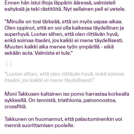
Ennen hän istui iltoja läppärin ääressä, valmisteli
esityksiä ja teki rästitöitä. Nyt sellainen peli ei vetele.
“Minulle on tosi tärkeää, että on myös vapaa-aikaa.
Olen oppinut, että en voi olla kaikessa täydellinen ja
superhyvä. Luotan siihen, että olen riittävän hyvä,
enkä soimaa itseäni, jos kaikki ei mene täydellisesti.
Muuten kaikki aika menee työn ympärillä - eikä
sekään auta. Valmista ei tule.”
"Luotan siihen, että olen riittävän hyvä, enkä soimaa
itseäni, jos kaikki ei mene täydellisesti."
Moni Takkusen kaltainen iso pomo harrastaa korkealla
sykkeellä. On tennistä, triathlonia, painonnostoa,
crossfitiä.
Takkunen on huomannut, että palautuminenkin voi
mennä suorittamisen puolelle.