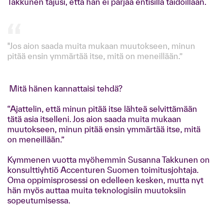
Takkunen tajusi, että hän ei pärjää entisillä taidoillaan.
"Jos aion saada muita mukaan muutokseen, minun
pitää ensin ymmärtää itse, mitä on meneillään.”
Mitä hänen kannattaisi tehdä?
“Ajattelin, että minun pitää itse lähteä selvittämään
tätä asia itselleni. Jos aion saada muita mukaan
muutokseen, minun pitää ensin ymmärtää itse, mitä
on meneillään.”
Kymmenen vuotta myöhemmin Susanna Takkunen on
konsulttiyhtiö Accenturen Suomen toimitusjohtaja.
Oma oppimisprosessi on edelleen kesken, mutta nyt
hän myös auttaa muita teknologisiin muutoksiin
sopeutumisessa.