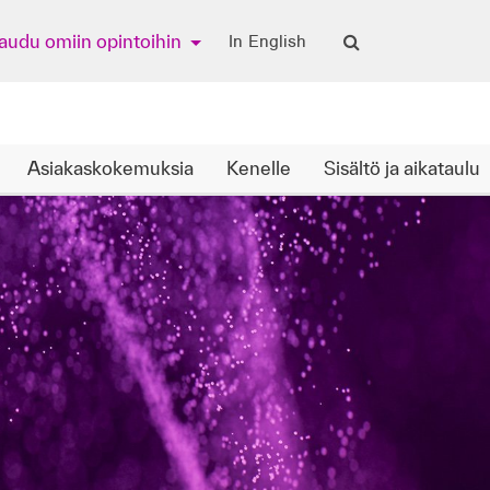
jaudu omiin opintoihin
In English
Asiakaskokemuksia
Kenelle
Sisältö ja aikataulu