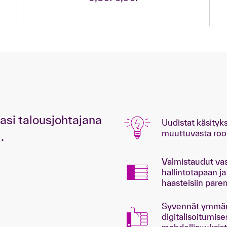
asi talousjohtajana
Uudistat käsityks
muuttuvasta rool
.
Valmistaudut va
hallintotapaan ja
haasteisiin par
Syvennät ymmärr
digitalisoitumise