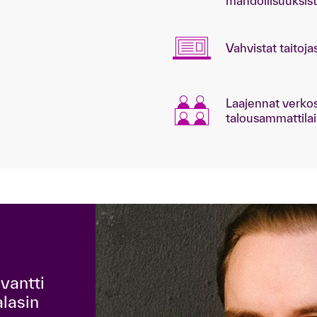
mahdollisuuksis
Vahvistat taitojas
Laajennat verkos
talousammattila
evantti
alasin