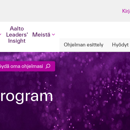
Kir
Aalto
Leaders'
Meistä
Insight
Ohjelman esittely
Hyödyt
öydä oma ohjelmasi
Program