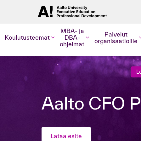
MBA- ja
Palvelut
Koulutusteemat
DBA-
organisaatioille
ohjelmat
L
Aalto CFO 
Lataa esite