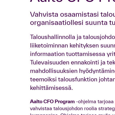
Vahvista osaamistasi talousjohtajana ja osoita
organisaatiollesi suunta t
Taloushallinnolla ja talousjohdo
liiketoiminnan kehityksen suu
informaation tuottamisessa yri
Tulevaisuuden ennakointi ja te
mahdollisuuksien hyödyntämine
teemoiksi talousfunktion johta
kehittämisessä.
Aalto CFO Program
-ohjelma tarjoaa 
vahvistaa talousjohdon roolia strateg