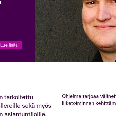
a
Lue lisää
Ohjelma tarjoaa väline
 tarkoitettu
liiketoiminnan kehittä
ollereille sekä myös
 asiantuntijoille,