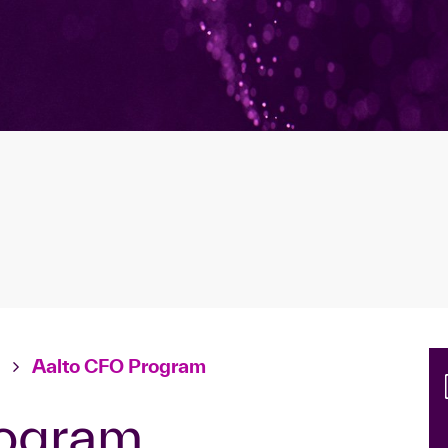
Aalto CFO Program
rogram