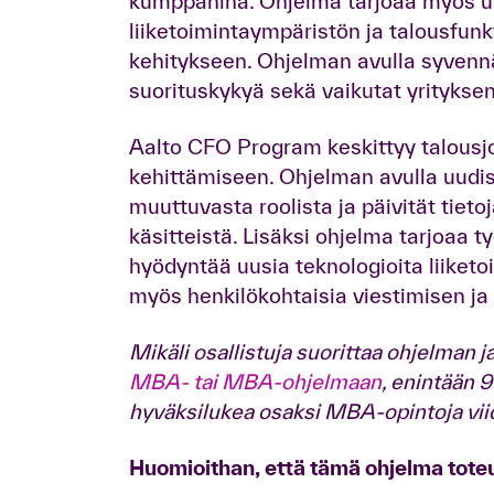
kumppanina. Ohjelma tarjoaa myös u
liiketoimintaympäristön ja talousfunk
kehitykseen. Ohjelman avulla syvennä
suorituskykyä sekä vaikutat yrityks
Aalto CFO Program keskittyy talousj
kehittämiseen. Ohjelman avulla uudis
muuttuvasta roolista ja päivität tiet
käsitteistä. Lisäksi ohjelma tarjoaa 
hyödyntää uusia teknologioita liiket
myös henkilökohtaisia viestimisen ja 
Mikäli osallistuja suorittaa ohjelma
MBA- tai MBA-ohjelmaan
, enintään 
hyväksilukea osaksi MBA-opintoja vi
Huomioithan, että tämä ohjelma tote