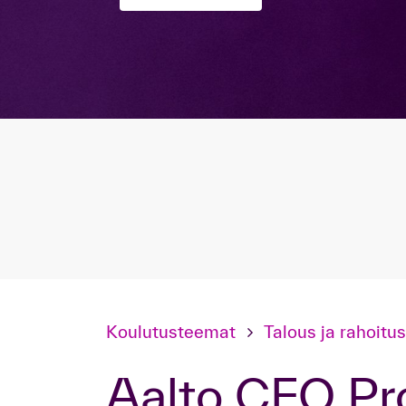
Koulutusteemat
Talous ja rahoitus
Aalto CFO P