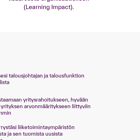
(Learning Impact).
esi talousjohtajan ja talousfunktion
ista
staamaan yritysrahoitukseen, hyvään
 yrityksen arvonmääritykseen liittyviin
emmin
ystäsi liiketoimintaympäristön
sta ja sen tuomista uusista