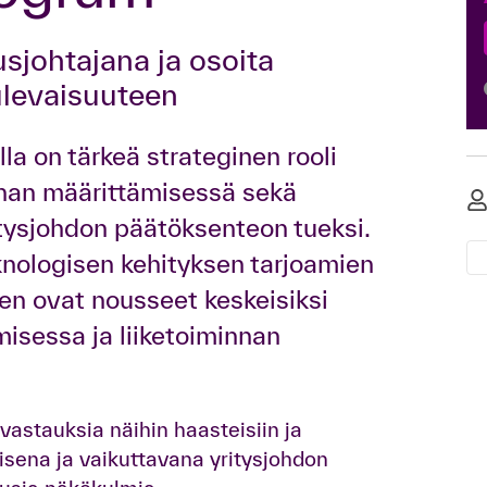
ulevaisuuteen
lla on tärkeä strateginen rooli
nnan määrittämisessä sekä
tysjohdon päätöksenteon tueksi.
knologisen kehityksen tarjoamien
n ovat nousseet keskeisiksi
misessa ja liiketoiminnan
vastauksia näihin haasteisiin ja
isena ja vaikuttavana yritysjohdon