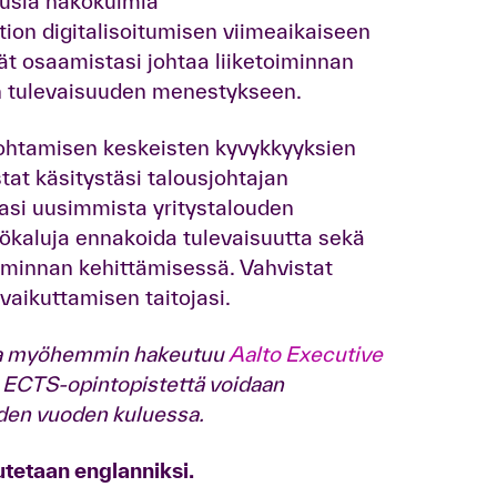
usia näkökulmia
tion digitalisoitumisen viimeaikaiseen
t osaamistasi johtaa liiketoiminnan
en tulevaisuuden menestykseen.
ohtamisen keskeisten kyvykkyyksien
tat käsitystäsi talousjohtajan
ojasi uusimmista yritystalouden
työkaluja ennakoida tulevaisuutta sekä
oiminnan kehittämisessä. Vahvistat
vaikuttamisen taitojasi.
n ja myöhemmin hakeutuu
Aalto Executive
9 ECTS-opintopistettä voidaan
iden vuoden kuluessa.
utetaan englanniksi.