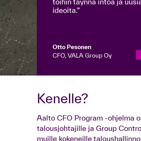
töihin täynnä intoa ja uusi
ideoita.”
Otto Pesonen
CFO, VALA Group Oy
Kenelle?
Aalto CFO Program -ohjelma on
talousjohtajille ja Group Contr
muille kokeneille taloushallinnon