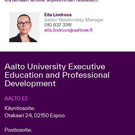
Eila Lindroos
Senior Relationship Manager
010 837 3741
eila.lindroos@aaltoee.fi
Aalto University Executive
Education and Professional
Development
AALTO EE
Käyntiosoite:
Otakaari 24, 02150 Espoo
Postiosoite: