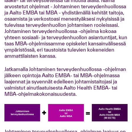
lääke- tai terveystieteissä tai muulla alalla. Nämä
arvostetut ohjelmat - Johtaminen terveydenhuollossa
ja Aalto EMBA tai MBA - yhdistämällä kehität taitoja,
osaamista ja verkostoasi menestyäksesi nykyisissä ja
tulevissa terveydenhuollon johtamisen rooleissasi.
Johtaminen terveydenhuollossa -ohjelma kokoaa
yhteen sosiaali- ja terveydenhuollon asiantuntijat, kun
taas MBA-ohjelmissamme opiskelet kansainvälisessä
ympäristössä, eri taustoista tulevien kokeneiden
ammattilaisten kanssa.
Jatkamalla Johtaminen terveydenhuollossa -ohjelman
jälkeen opintoja Aalto EMBA- tai MBA-ohjelmassa
laajennat ja syvennät edelleen johtamistaitojasi ja
valmistut ainutlaatuisesta Aalto Health EMBA- tai
MBA-ohjelmakokonaisuudesta.
Johtaminen terveydenhuollossa -ohjelman laajuus on