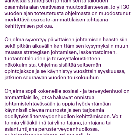
vahvistaa strategisen johtamisen ja talouden
osaamista alan vaativassa muutostilanteessa. Jo yli 30
vuoden ajan toteutetusta ohjelmasta on muodostunut
merkittävä osa sote-ammattilaisen johtajana
kehittymisen polkua.
Ohjelma syventyy päivittäisen johtamisen haasteisiin
sekä pitkän aikavälin kehittämisen kysymyksiin muun
muassa strategisen johtamisen, laskentatoimen,
tuotantotalouden ja terveystaloustieteen
näkökulmista. Ohjelma sisältää seitsemän
opintojaksoa ja se käynnistyy vuosittain syyskuussa,
jatkuen seuraavan vuoden toukokuuhun.
Ohjelma sopii kokeneille sosiaali- ja terveydenhuollon
ammattilaisille, jotka haluavat onnistua
johtamistehtävässään ja oppia hyödyntämään
käynnissä olevaa murrosta ja sen tarjoamia
edellytyksiä terveydenhuollon kehittämiseen. Voit
toimia ylilääkärinä tai ylihoitajana, johtajana tai
asiantuntijana perusterveydenhuollossa,