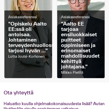
Asiakasreferenssi
Asiakasreferenssi
"Opiskelu Aalto
"Aalto EE
EE:ssä oli
tarjoaa
antoisaa.
ensiluokkaiset
Johtaminen
puitteet
terveydenhuollossa
oppimiseen ja
tarjosi hyvän ...”
erinomaiset
mahdollisuudet
Lotta Joutsi-Korhonen
kehittyä
johtajana.”
Mikko Pietilä
Ota yhteyttä
Haluatko kuulla ohjelmakokonaisuudesta lisää? Autan
löytämään sinulle sopivimman ratkaisun.