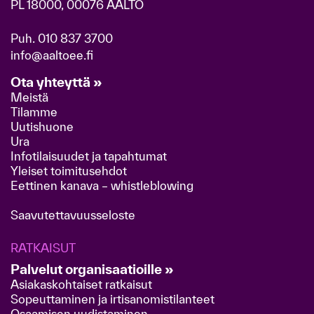
PL 18000, 00076 AALTO
Puh.
010 837 3700
info@aaltoee.fi
Ota yhteyttä »
Meistä
Tilamme
Uutishuone
Ura
Infotilaisuudet ja tapahtumat
Yleiset toimitusehdot
Eettinen kanava – whistleblowing
Saavutettavuusseloste
RATKAISUT
Palvelut organisaatioille »
Asiakaskohtaiset ratkaisut
Sopeuttaminen ja irtisanomistilanteet
Osaamisen uudistaminen