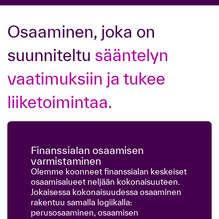
Osaaminen, joka on
suunniteltu
sääntelyn
vaatimuksiin ja tukee
liiketoimintaa.
Finanssialan osaamisen
varmistaminen
Olemme koonneet finanssialan keskeiset
osaamisalueet neljään kokonaisuuteen.
Jokaisessa kokonaisuudessa osaaminen
rakentuu samalla logiikalla:
perusosaaminen, osaamisen