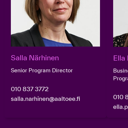
Salla Närhinen
Ell
Senior Program Director
Busin
Prog
010 837 3772
010 
salla.narhinen@aaltoee.fi
ella.