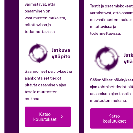
varmistavat, että
Testit ja osaamiskokeet
osaaminen on
varmistavat, että osaa
vaatimusten mukaista,
on vaatimusten mukaist
mitattavissa ja
mitattavissa ja
todennettavissa.
todennettavissa.
Jatkuva
Jat
ylläpito
yll
Säännölliset päivitykset ja
ajankohtaiset tiedot
Säännölliset päivitykset
pitävät osaamisen ajan
ajankohtaiset tiedot pit
tasalla muutosten
osaamisen ajan tasalla
mukana.
muutosten mukana.
Katso
Katso
koulutukset
koulutukset