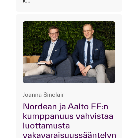
k...
Joanna Sinclair
Nordean ja Aalto EE:n
kumppanuus vahvistaa
luottamusta
vakavaraisuussääntelyn