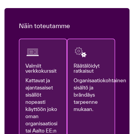
Näin toteutamme
Valmiit
Räätälöidyt
verkkokurssit
ratkaisut
Kattavat ja
Organisaatiokohtainen
ajantasaiset
sisältö ja
sisällöt
brändäys
nopeasti
tarpeenne
käyttöön joko
mukaan.
oman
organisaatiosi
tai Aalto EE:n