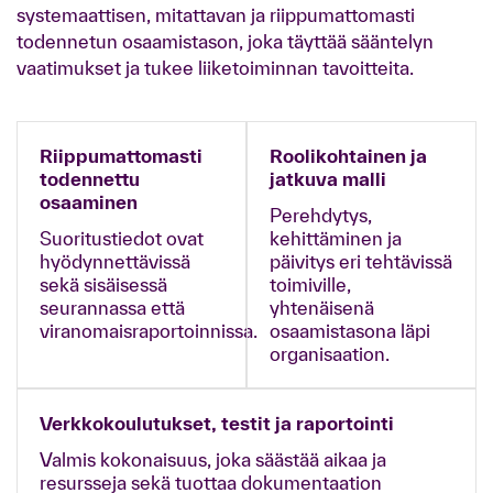
systemaattisen, mitattavan ja riippumattomasti
todennetun osaamistason, joka täyttää sääntelyn
vaatimukset ja tukee liiketoiminnan tavoitteita.
Riippumattomasti
Roolikohtainen ja
todennettu
jatkuva malli
osaaminen
Perehdytys,
Suoritustiedot ovat
kehittäminen ja
hyödynnettävissä
päivitys eri tehtävissä
sekä sisäisessä
toimiville,
seurannassa että
yhtenäisenä
viranomaisraportoinnissa.
osaamistasona läpi
organisaation.
Verkkokoulutukset, testit ja raportointi
Valmis kokonaisuus, joka säästää aikaa ja
resursseja sekä tuottaa dokumentaation