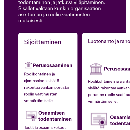
todentaminen ja jatkuva ylläpitäminen.
Sisällöt valitaan kunkin organisaation
asettaman ja roolin vaatimusten
mukaisesti.
Sijoittaminen
Luotonanto ja raho
Perusosaaminen
Perusosaa
Roolikohtainen ja
ajantasainen sisältö
Roolikohtainen ja ajant
rakentaa vankan perustan
sisältö rakentaa vankan
roolin vaatimusten
perustan roolin vaatim
ymmärtämiselle.
ymmärtämiselle.
Osaamisen
Osaami
todentaminen
todenta
Testit ja osaamiskokeet