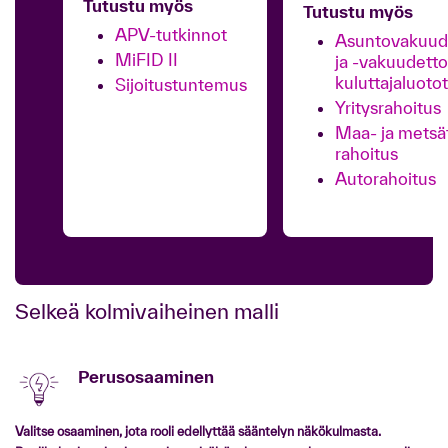
Tutustu myös
Tutustu myös
APV-tutkinnot
Asuntovakuude
MiFID II
ja -vakuudett
kuluttajaluotot
Sijoitustuntemus
Yritysrahoitus
Maa- ja metsät
rahoitus
Autorahoitus
Selkeä kolmivaiheinen malli
Perusosaaminen
Valitse osaaminen, jota rooli edellyttää sääntelyn näkökulmasta.