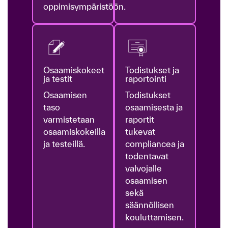
oppimisympäristöön.
Osaamiskokeet
Todistukset ja
ja testit
raportointi
Osaamisen
Todistukset
taso
osaamisesta ja
varmistetaan
raportit
osaamiskokeilla
tukevat
ja testeillä.
compliancea ja
todentavat
valvojalle
osaamisen
sekä
säännöllisen
kouluttamisen.