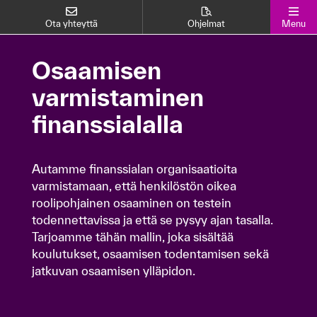
Ota yhteyttä
Ohjelmat
Menu
Osaamisen
Osaamisen
varmistaminen
varmistaminen
finanssialalla
finanssialalla
Autamme finanssialan organisaatioita
Autamme finanssialan organisaatioita
varmistamaan, että henkilöstön oikea
varmistamaan, että henkilöstön oikea
roolipohjainen osaaminen on testein
roolipohjainen osaaminen on testein
todennettavissa ja että se pysyy ajan tasalla.
todennettavissa ja että se pysyy ajan tasalla.
Tarjoamme tähän mallin, joka sisältää
Tarjoamme tähän mallin, joka sisältää
koulutukset, osaamisen todentamisen sekä
koulutukset, osaamisen todentamisen sekä
jatkuvan osaamisen ylläpidon.
jatkuvan osaamisen ylläpidon.