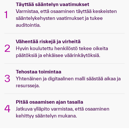
Täyttää sääntelyn vaatimukset
Varmistaa, että osaaminen täyttää keskeisten
1
sääntelykehysten vaatimukset ja tukee
auditointia.
Vähentää riskejä ja virheitä
2
Hyvin koulutettu henkilöstö tekee oikeita
päätöksiä ja ehkäisee väärinkäytöksiä.
Tehostaa toimintaa
3
Yhtenäinen ja digitaalinen malli säästää aikaa ja
resursseja.
Pitää osaamisen ajan tasalla
4
Jatkuva ylläpito varmistaa, että osaaminen
kehittyy sääntelyn mukana.