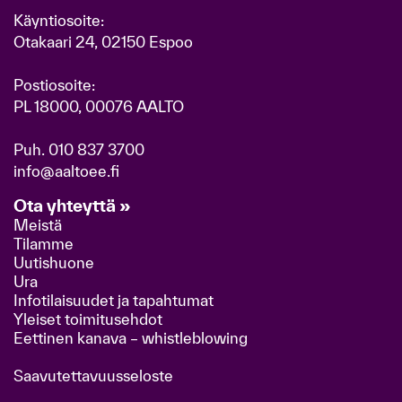
Käyntiosoite:
Otakaari 24, 02150 Espoo
Postiosoite:
PL 18000, 00076 AALTO
Puh.
010 837 3700
info@aaltoee.fi
Ota yhteyttä »
Meistä
Tilamme
Uutishuone
Ura
Infotilaisuudet ja tapahtumat
Yleiset toimitusehdot
Eettinen kanava – whistleblowing
Saavutettavuusseloste