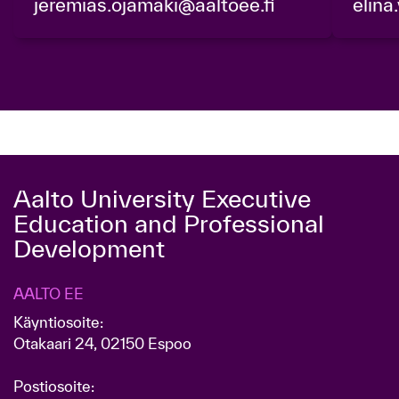
jeremias.ojamaki@aaltoee.fi
elina
Aalto University Executive
Education and Professional
Development
AALTO EE
Käyntiosoite:
Otakaari 24, 02150 Espoo
Postiosoite: