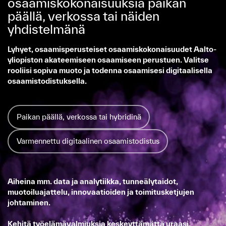
osaamiskokonaisuuksia paikan
päällä, verkossa tai näiden
yhdistelmänä
Lyhyet, osaamisperusteiset osaamiskokonaisuudet Aalto-
yliopiston akateemiseen osaamiseen perustuen. Valitse
rooliisi sopiva muoto ja todenna osaamisesi digitaalisella
osaamistodistuksella.
Paikan päällä, verkossa tai hybridinä
Varmennettu digitaalinen osaamistodistus
Aiheina mm. data ja analytiikka, tunneälytaidot,
muotoiluajattelu, innovaatioiden ja toimitusketjujen
johtaminen.
Kehitä työelämävalmiuksia keskeyttämättä uraasi.