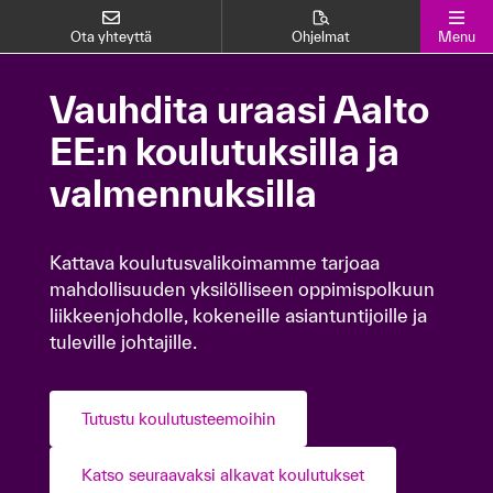
Ota yhteyttä
Ohjelmat
Menu
Koulutukset
Vauhdita uraasi Aalto
Vauhdita uraasi Aalto
EE:n koulutuksilla ja
EE:n koulutuksilla ja
valmennuksilla
valmennuksilla
Kattava koulutusvalikoimamme tarjoaa
Kattava koulutusvalikoimamme tarjoaa
mahdollisuuden yksilölliseen oppimispolkuun
mahdollisuuden yksilölliseen oppimispolkuun
liikkeenjohdolle, kokeneille asiantuntijoille ja
liikkeenjohdolle, kokeneille asiantuntijoille ja
tuleville johtajille.
tuleville johtajille.
Tutustu koulutusteemoihin
Tutustu koulutusteemoihin
Katso seuraavaksi alkavat koulutukset
Katso seuraavaksi alkavat koulutukset