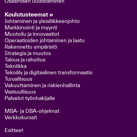
Osaamisen uudistaminen
Koulutusteemat »
Johtaminen ja yleisliikkeenjohto
Markkinointi ja myynti
Muotoilu ja innovaatiot
Operaatioiden johtaminen ja laatu
Rakennettu ympäristö
Strategia ja muutos
Talous ja rahoitus
Tekniikka
Tekoäly ja digitaalinen transformaatio
Turvallisuus
Vakuuttaminen ja riskienhallinta
Vastuullisuus
Palvelut työnhakijalle
MBA- ja DBA-ohjelmat
Verkkokurssit
Esitteet