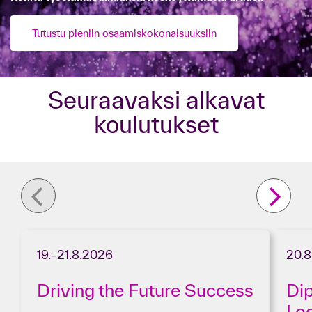
Tutustu pieniin osaamiskokonaisuuksiin
Seuraavaksi alkavat
koulutukset
19.–21.8.2026
20.8
Driving the Future Success
Diploma in Global
Log