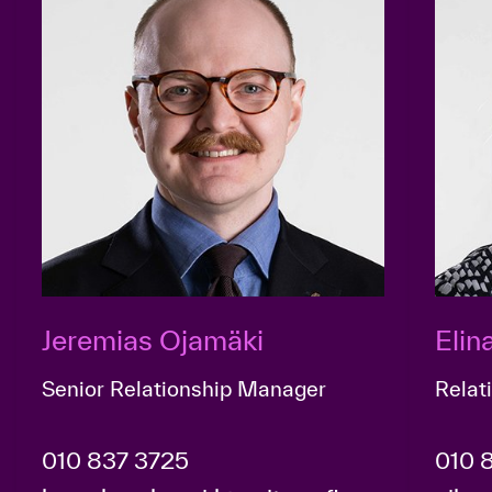
Jeremias Ojamäki
Eli
Senior Relationship Manager
Relat
010 837 3725
010 