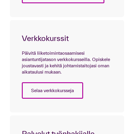
Verkkokurssit
Päivitä liiketoimintaosaamisesi
asiantuntijatason verkkokursseilla. Opiskele
joustavasti ja kehitä johtamistaitojasi oman
aikataulusi mukaan.
Selaa verkkokursseja
Palvelut työnhakijalle