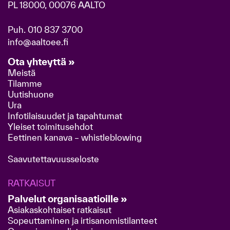
PL 18000, 00076 AALTO
Puh.
010 837 3700
info@aaltoee.fi
Ota yhteyttä »
Meistä
Tilamme
Uutishuone
Ura
Infotilaisuudet ja tapahtumat
Yleiset toimitusehdot
Eettinen kanava – whistleblowing
Saavutettavuusseloste
RATKAISUT
Palvelut organisaatioille »
Asiakaskohtaiset ratkaisut
Sopeuttaminen ja irtisanomistilanteet