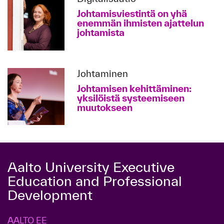
Johtamisviestintä on yhä
enemmän ihmisten ajattelun
johtamista
Johtaminen
Johtamisen kehittäminen:
yksilöistä systeemiseen
muutokseen
Aalto University Executive
Education and Professional
Development
AALTO EE