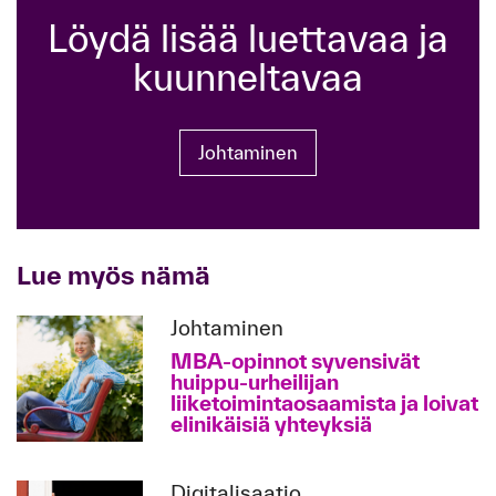
Löydä lisää luettavaa ja
kuunneltavaa
Johtaminen
Lue myös nämä
Johtaminen
MBA-opinnot syvensivät
huippu-urheilijan
liiketoimintaosaamista ja loivat
elinikäisiä yhteyksiä
Digitalisaatio