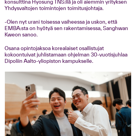
konsulttina Hyosung TNS:llä ja oli aiemmin yrityksen
Yhdysvaltojen toimintojen toimitusjohtaja.
-Olen nyt urani toisessa vaiheessa ja uskon, että
EMBA:sta on hyötyä sen rakentamisessa, Sanghwan
Kweon sanoo.
Osana opintojaksoa korealaiset osallistujat
kokoontuivat juhlistamaan ohjelman 30-vuotisjuhlaa
Dipoliin Aalto-yliopiston kampukselle.