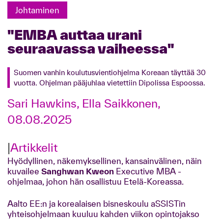
Johtaminen
"EMBA auttaa urani
seuraavassa vaiheessa"
Suomen vanhin koulutusvientiohjelma Koreaan täyttää 30
vuotta. Ohjelman pääjuhlaa vietettiin Dipolissa Espoossa.
Sari Hawkins, Ella Saikkonen,
08.08.2025
|
Artikkelit
Hyödyllinen, näkemyksellinen, kansainvälinen, näin
kuvailee
Sanghwan Kweon
Executive MBA -
ohjelmaa, johon hän osallistuu Etelä-Koreassa.
Aalto EE:n ja korealaisen bisneskoulu aSSISTin
yhteisohjelmaan kuuluu kahden viikon opintojakso