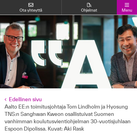
Ota yhteyttä
Ohjelmat
Menu
Edellinen sivu
Aalto EE:n toimitusjohtaja Tom Lindholm ja Hyosung
TNS:n Sanghwan Kweon osallistuivat Suomen
vanhimman koulutusvientiohjelman 30-vuotisjuhlaan
Espoon Dipolissa. Kuvat: Aki Rask