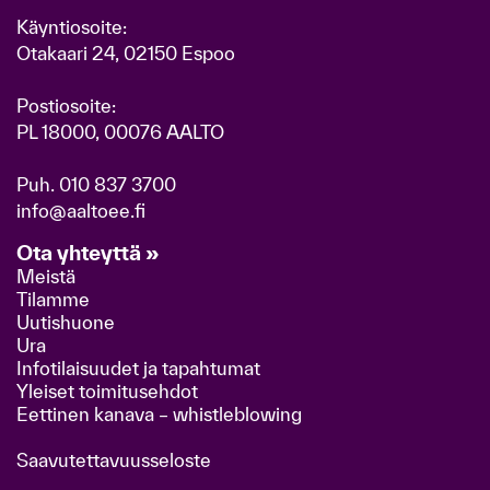
Käyntiosoite:
Otakaari 24, 02150 Espoo
Postiosoite:
PL 18000, 00076 AALTO
Puh.
010 837 3700
info@aaltoee.fi
Ota yhteyttä »
Meistä
Tilamme
Uutishuone
Ura
Infotilaisuudet ja tapahtumat
Yleiset toimitusehdot
Eettinen kanava – whistleblowing
Saavutettavuusseloste