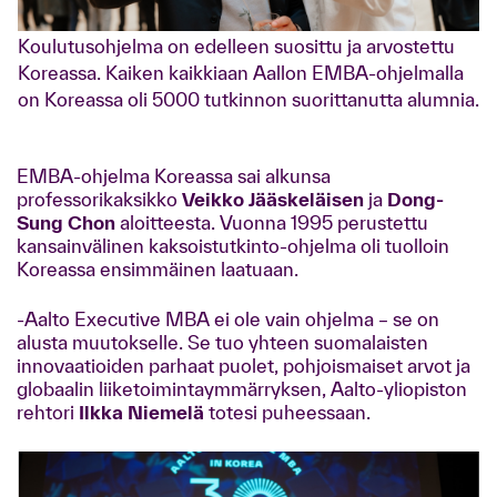
Koulutusohjelma on edelleen suosittu ja arvostettu
Koreassa. Kaiken kaikkiaan Aallon EMBA-ohjelmalla
on Koreassa oli 5000 tutkinnon suorittanutta alumnia.
EMBA-ohjelma Koreassa sai alkunsa
professorikaksikko
Veikko Jääskeläisen
ja
Dong-
Sung Chon
aloitteesta. Vuonna 1995 perustettu
kansainvälinen kaksoistutkinto-ohjelma oli tuolloin
Koreassa ensimmäinen laatuaan.
-Aalto Executive MBA ei ole vain ohjelma – se on
alusta muutokselle. Se tuo yhteen suomalaisten
innovaatioiden parhaat puolet, pohjoismaiset arvot ja
globaalin liiketoimintaymmärryksen, Aalto-yliopiston
rehtori
Ilkka Niemelä
totesi puheessaan.