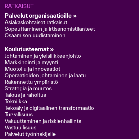
RATKAISUT
Palvelut organisaatioille »
Asiakaskohtaiset ratkaisut
Sopeuttaminen ja irtisanomistilanteet
Osaamisen uudistaminen
Koulutusteemat »
Johtaminen ja yleisliikkeenjohto
Markkinointi ja myynti
Muotoilu ja innovaatiot
Operaatioiden johtaminen ja laatu
Rakennettu ympäristö
Strategia ja muutos
Talous ja rahoitus
Tekniikka
Tekoäly ja digitaalinen transformaatio
Turvallisuus
Vakuuttaminen ja riskienhallinta
Vastuullisuus
Palvelut työnhakijalle