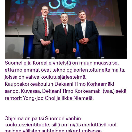
Suomelle ja Korealle yhteistä on muun muassa se,
että molemmat ovat teknologiaorientoituneita maita,
joissa on vahva koulutusjärjestelmä,
Kauppakorkeakoulun Dekaani Timo Korkeamäki
sanoo. Kuvassa: Dekaani Timo Korkeamäki (vas.) sekä
rehtorit Yong-joo Choi ja Ilkka Niemelä.
Ohjelma on paitsi Suomen vanhin
koulutusvientituote, sillä on myös merkittävä rooli
maiden välisten suhteiden rakentumisessa.