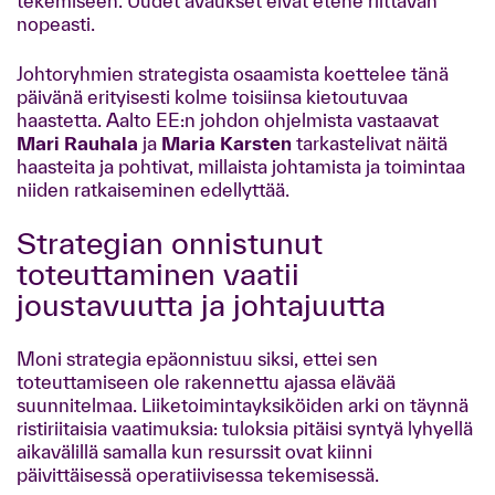
tekemiseen. Uudet avaukset eivät etene riittävän
nopeasti.
Johtoryhmien strategista osaamista koettelee tänä
päivänä erityisesti kolme toisiinsa kietoutuvaa
haastetta. Aalto EE:n johdon ohjelmista vastaavat
Mari Rauhala
ja
Maria Karsten
tarkastelivat näitä
haasteita ja pohtivat, millaista johtamista ja toimintaa
niiden ratkaiseminen edellyttää.
Strategian onnistunut
toteuttaminen vaatii
joustavuutta ja johtajuutta
Moni strategia epäonnistuu siksi, ettei sen
toteuttamiseen ole rakennettu ajassa elävää
suunnitelmaa. Liiketoimintayksiköiden arki on täynnä
ristiriitaisia vaatimuksia: tuloksia pitäisi syntyä lyhyellä
aikavälillä samalla kun resurssit ovat kiinni
päivittäisessä operatiivisessa tekemisessä.