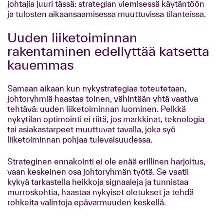
johtajia juuri tässä: strategian viemisessä käytäntöön
ja tulosten aikaansaamisessa muuttuvissa tilanteissa.
Uuden liiketoiminnan
rakentaminen edellyttää katsetta
kauemmas
Samaan aikaan kun nykystrategiaa toteutetaan,
johtoryhmiä haastaa toinen, vähintään yhtä vaativa
tehtävä: uuden liiketoiminnan luominen. Pelkkä
nykytilan optimointi ei riitä, jos markkinat, teknologia
tai asiakastarpeet muuttuvat tavalla, joka syö
liiketoiminnan pohjaa tulevaisuudessa.
Strateginen ennakointi ei ole enää erillinen harjoitus,
vaan keskeinen osa johtoryhmän työtä. Se vaatii
kykyä tarkastella heikkoja signaaleja ja tunnistaa
murroskohtia, haastaa nykyiset oletukset ja tehdä
rohkeita valintoja epävarmuuden keskellä.