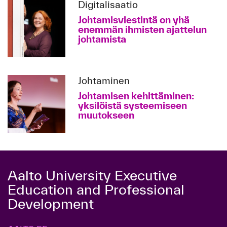
Digitalisaatio
Johtamisviestintä on yhä
enemmän ihmisten ajattelun
johtamista
Johtaminen
Johtamisen kehittäminen:
yksilöistä systeemiseen
muutokseen
Aalto University Executive
Education and Professional
Development