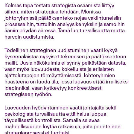
Kolmas tapa testata strategista osaamista liittyy
siihen, miten strategiaa tehdään. Monissa
johtoryhmissä päätöksenteko nojaa vakiintuneisiin
prosesseihin, tuttuihin analyysikehyksiin ja samoihin
ääniin pöydän ääressä. Tämä luo turvallisuutta mutta
harvoin uudistumista.
Todellinen strateginen uudistuminen vaatii kykyä
kyseenalaistaa nykyiset tekemisen ja päätöksenteon
mallit. Uusia näkökulmia ei synny pelkästään datasta,
vaan myös luovuudesta, kokeiluista ja erilaisten
ajattelutapojen törmäyttämisestä. Johtoryhmien
haasteena on luoda tila, jossa luovuus ei jää irralliseksi
ideoinniksi, vaan kytkeytyy konkreettisesti
strategiseen työhön.
Luovuuden hyödyntäminen vaatii johtajalta sekä
psykologista turvallisuutta että halua luopua
täydellisestä kontrollista. Samalla se avaa
mahdollisuuden löytää ratkaisuja, joita perinteinen
strategiaprosessi ei tuottaisi.