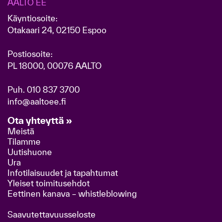
AALTO EE
Käyntiosoite:
Otakaari 24, 02150 Espoo
Postiosoite:
PL 18000, 00076 AALTO
Puh.
010 837 3700
info@aaltoee.fi
Ota yhteyttä »
Meistä
Tilamme
Uutishuone
Ura
Infotilaisuudet ja tapahtumat
Yleiset toimitusehdot
Eettinen kanava – whistleblowing
Saavutettavuusseloste