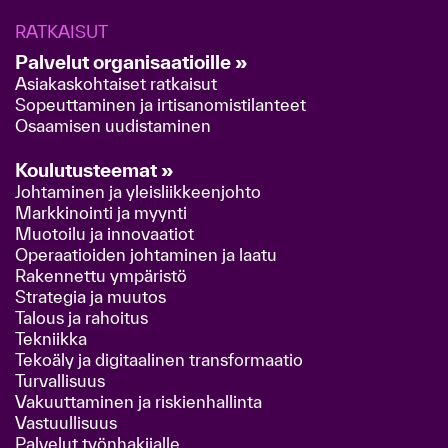
RATKAISUT
Palvelut organisaatioille »
Asiakaskohtaiset ratkaisut
Sopeuttaminen ja irtisanomistilanteet
Osaamisen uudistaminen
Koulutusteemat »
Johtaminen ja yleisliikkeenjohto
Markkinointi ja myynti
Muotoilu ja innovaatiot
Operaatioiden johtaminen ja laatu
Rakennettu ympäristö
Strategia ja muutos
Talous ja rahoitus
Tekniikka
Tekoäly ja digitaalinen transformaatio
Turvallisuus
Vakuuttaminen ja riskienhallinta
Vastuullisuus
Palvelut työnhakijalle