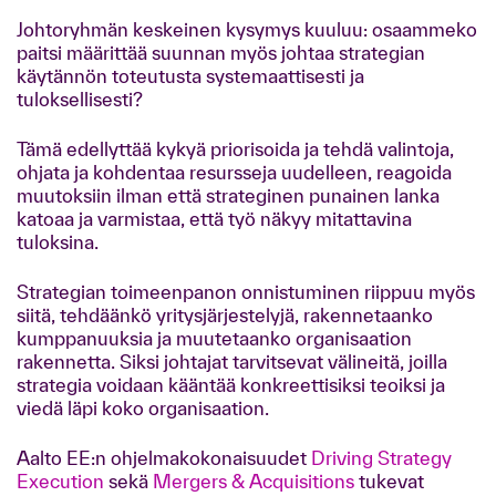
Johtoryhmän keskeinen kysymys kuuluu: osaammeko
paitsi määrittää suunnan myös johtaa strategian
käytännön toteutusta systemaattisesti ja
tuloksellisesti?
Tämä edellyttää kykyä priorisoida ja tehdä valintoja,
ohjata ja kohdentaa resursseja uudelleen, reagoida
muutoksiin ilman että strateginen punainen lanka
katoaa ja varmistaa, että työ näkyy mitattavina
tuloksina.
Strategian toimeenpanon onnistuminen riippuu myös
siitä, tehdäänkö yritysjärjestelyjä, rakennetaanko
kumppanuuksia ja muutetaanko organisaation
rakennetta. Siksi johtajat tarvitsevat välineitä, joilla
strategia voidaan kääntää konkreettisiksi teoiksi ja
viedä läpi koko organisaation.
Aalto EE:n ohjelmakokonaisuudet
Driving Strategy
Execution
sekä
Mergers & Acquisitions
tukevat