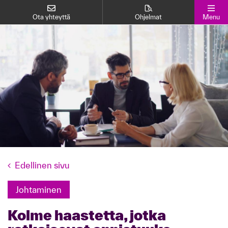
Ota yhteyttä
Ohjelmat
Menu
Edellinen sivu
Johtaminen
Kolme haastetta, jotka