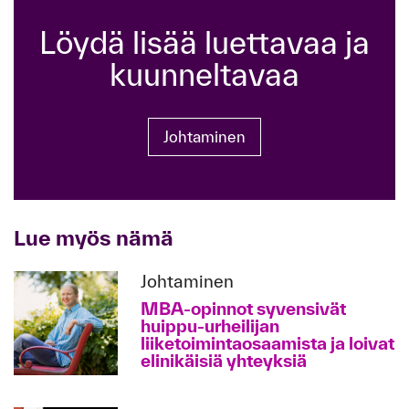
Löydä lisää luettavaa ja
kuunneltavaa
Johtaminen
Lue myös nämä
Johtaminen
MBA-opinnot syvensivät
huippu-urheilijan
liiketoimintaosaamista ja loivat
elinikäisiä yhteyksiä