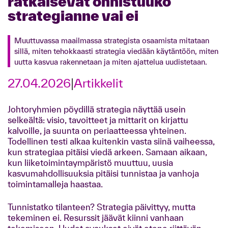
ratkaisevat onnistuuko
strategianne vai ei
Muuttuvassa maailmassa strategista osaamista mitataan
sillä, miten tehokkaasti strategia viedään käytäntöön, miten
uutta kasvua rakennetaan ja miten ajattelua uudistetaan.
27.04.2026
|
Artikkelit
Johtoryhmien pöydillä strategia näyttää usein
selkeältä: visio, tavoitteet ja mittarit on kirjattu
kalvoille, ja suunta on periaatteessa yhteinen.
Todellinen testi alkaa kuitenkin vasta siinä vaiheessa,
kun strategiaa pitäisi viedä arkeen. Samaan aikaan,
kun liiketoimintaympäristö muuttuu, uusia
kasvumahdollisuuksia pitäisi tunnistaa ja vanhoja
toimintamalleja haastaa.
Tunnistatko tilanteen? Strategia päivittyy, mutta
tekeminen ei. Resurssit jäävät kiinni vanhaan