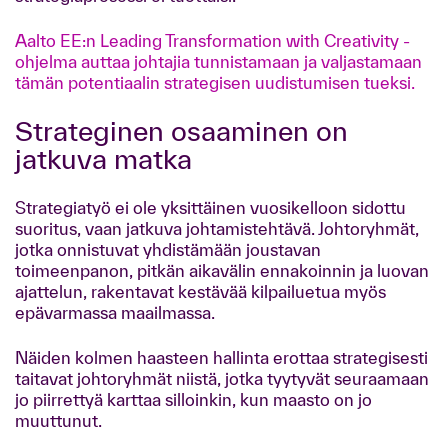
Aalto EE:n Leading Transformation with Creativity -
ohjelma auttaa johtajia tunnistamaan ja valjastamaan
tämän potentiaalin strategisen uudistumisen tueksi.
Strateginen osaaminen on
jatkuva matka
Strategiatyö ei ole yksittäinen vuosikelloon sidottu
suoritus, vaan jatkuva johtamistehtävä. Johtoryhmät,
jotka onnistuvat yhdistämään joustavan
toimeenpanon, pitkän aikavälin ennakoinnin ja luovan
ajattelun, rakentavat kestävää kilpailuetua myös
epävarmassa maailmassa.
Näiden kolmen haasteen hallinta erottaa strategisesti
taitavat johtoryhmät niistä, jotka tyytyvät seuraamaan
jo piirrettyä karttaa silloinkin, kun maasto on jo
muuttunut.