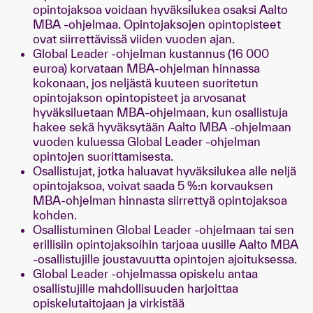
opintojaksoa voidaan hyväksilukea osaksi Aalto
MBA -ohjelmaa. Opintojaksojen opintopisteet
ovat siirrettävissä viiden vuoden ajan.
Global Leader -ohjelman kustannus (16 000
euroa) korvataan MBA-ohjelman hinnassa
kokonaan, jos neljästä kuuteen suoritetun
opintojakson opintopisteet ja arvosanat
hyväksiluetaan MBA-ohjelmaan, kun osallistuja
hakee sekä hyväksytään Aalto MBA -ohjelmaan
vuoden kuluessa Global Leader -ohjelman
opintojen suorittamisesta.
Osallistujat, jotka haluavat hyväksilukea alle neljä
opintojaksoa, voivat saada 5 %:n korvauksen
MBA-ohjelman hinnasta siirrettyä opintojaksoa
kohden.
Osallistuminen Global Leader -ohjelmaan tai sen
erillisiin opintojaksoihin tarjoaa uusille Aalto MBA
-osallistujille joustavuutta opintojen ajoituksessa.
Global Leader -ohjelmassa opiskelu antaa
osallistujille mahdollisuuden harjoittaa
opiskelutaitojaan ja virkistää