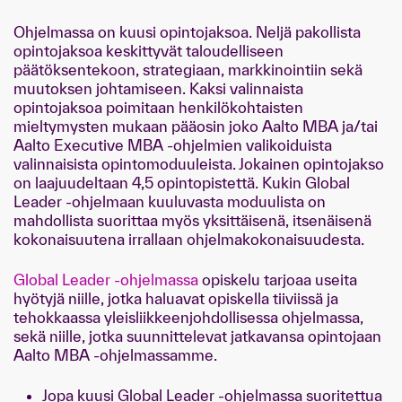
Ohjelmassa on kuusi opintojaksoa. Neljä pakollista
opintojaksoa keskittyvät taloudelliseen
päätöksentekoon, strategiaan, markkinointiin sekä
muutoksen johtamiseen. Kaksi valinnaista
opintojaksoa poimitaan henkilökohtaisten
mieltymysten mukaan pääosin joko Aalto MBA ja/tai
Aalto Executive MBA -ohjelmien valikoiduista
valinnaisista opintomoduuleista. Jokainen opintojakso
on laajuudeltaan 4,5 opintopistettä. Kukin Global
Leader -ohjelmaan kuuluvasta moduulista on
mahdollista suorittaa myös yksittäisenä, itsenäisenä
kokonaisuutena irrallaan ohjelmakokonaisuudesta.
Global Leader -ohjelmassa
opiskelu tarjoaa useita
hyötyjä niille, jotka haluavat opiskella tiiviissä ja
tehokkaassa yleisliikkeenjohdollisessa ohjelmassa,
sekä niille, jotka suunnittelevat jatkavansa opintojaan
Aalto MBA -ohjelmassamme.
Jopa kuusi Global Leader -ohjelmassa suoritettua