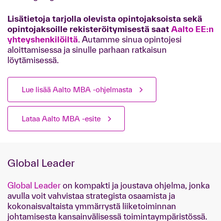
Lisätietoja tarjolla olevista opintojaksoista sekä
opintojaksoille rekisteröitymisestä saat
Aalto EE:n
yhteyshenkilöiltä
. Autamme sinua opintojesi
aloittamisessa ja sinulle parhaan ratkaisun
löytämisessä.
Lue lisää Aalto MBA -ohjelmasta
Lataa Aalto MBA -esite
Global Leader
Global Leader
on kompakti ja joustava ohjelma, jonka
avulla voit vahvistaa strategista osaamista ja
kokonaisvaltaista ymmärrystä liiketoiminnan
johtamisesta kansainvälisessä toimintaympäristössä.