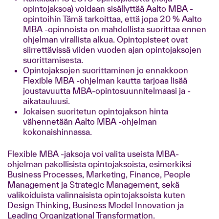
opintojaksoa) voidaan sisällyttää Aalto MBA -
opintoihin Tämä tarkoittaa, että jopa 20 % Aalto
MBA -opinnoista on mahdollista suorittaa ennen
ohjelman virallista alkua. Opintopisteet ovat
siirrettävissä viiden vuoden ajan opintojaksojen
suorittamisesta.
Opintojaksojen suorittaminen jo ennakkoon
Flexible MBA -ohjelman kautta tarjoaa lisää
joustavuutta MBA-opintosuunnitelmaasi ja -
aikatauluusi.
Jokaisen suoritetun opintojakson hinta
vähennetään Aalto MBA -ohjelman
kokonaishinnassa.
Flexible MBA -jaksoja voi valita useista MBA-
ohjelman pakollisista opintojaksoista, esimerkiksi
Business Processes, Marketing, Finance, People
Management ja Strategic Management, sekä
valikoiduista valinnaisista opintojaksoista kuten
Design Thinking, Business Model Innovation ja
Leading Organizational Transformation.