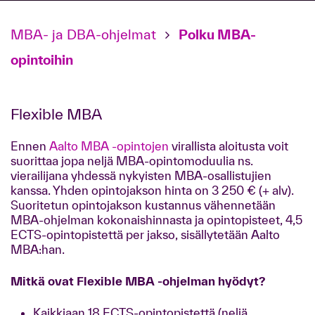
MBA- ja DBA-ohjelmat
Polku MBA-
opintoihin
Flexible MBA
Ennen
Aalto MBA -opintojen
virallista aloitusta voit
suorittaa jopa neljä MBA-opintomoduulia ns.
vierailijana yhdessä nykyisten MBA-osallistujien
kanssa. Yhden opintojakson hinta on 3 250 € (+ alv).
Suoritetun opintojakson kustannus vähennetään
MBA-ohjelman kokonaishinnasta ja opintopisteet, 4,5
ECTS-opintopistettä per jakso, sisällytetään Aalto
MBA:han.
Mitkä ovat Flexible MBA -ohjelman hyödyt?
Kaikkiaan 18 ECTS-opintopistettä (neljä