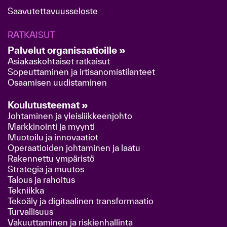
Saavutettavuusseloste
RATKAISUT
Palvelut organisaatioille »
Asiakaskohtaiset ratkaisut
Sopeuttaminen ja irtisanomistilanteet
Osaamisen uudistaminen
Koulutusteemat »
Johtaminen ja yleisliikkeenjohto
Markkinointi ja myynti
Muotoilu ja innovaatiot
Operaatioiden johtaminen ja laatu
Rakennettu ympäristö
Strategia ja muutos
Talous ja rahoitus
Tekniikka
Tekoäly ja digitaalinen transformaatio
Turvallisuus
Vakuuttaminen ja riskienhallinta