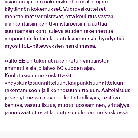
asiantuntijoiden näkemykset ja osallistujien
käytännön kokemukset. Vuorovaikutteiset
menetelmät varmistavat, että koulutus vastaa
ajankohtaisiin kehittymistarpeisiin ja auttaa
suuntamaan kohti tulevaisuuden rakennettua
ympäristöä. Joitain koulutuksiamme voi hyödyntää
myös FISE-pätevyyksien hankinnassa.
Aalto EE on tukenut rakennetun ympäristön
ammattilaisia jo lähes 60 vuoden ajan.
Koulutuksemme keskittyvät
yhdyskuntasuunnitteluun, kaupunkisuunnitteluun,
rakentamiseen ja liikennesuunnitteluun. Aaltolaisuus
ja sen ytimessä oleva poikkitieteellisyys, kestävä
kehitys, vastuullisuus, muotoiluosaaminen, yrittäjyys
ja innovaatiot ovat koulutusohjelmiemme keskiössä.