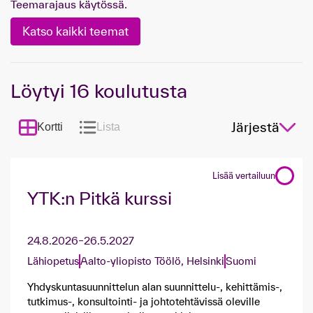
Teemarajaus käytössä.
Katso kaikki teemat
Löytyi
16
koulutusta
Järjestä
Kortti
Lista
Lisää vertailuun
YTK:n Pitkä kurssi
24.8.2026–26.5.2027
Lähiopetus
Aalto-yliopisto Töölö, Helsinki
Suomi
Yhdyskuntasuunnittelun alan suunnittelu-, kehittämis-,
tutkimus-, konsultointi- ja johtotehtävissä oleville