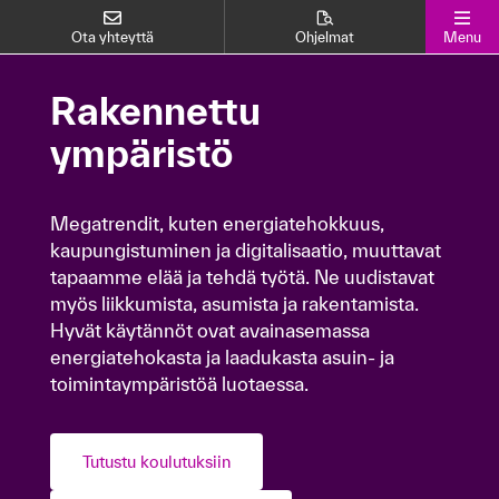
Ota yhteyttä
Ohjelmat
Menu
Rakennettu
Rakennettu ympäristö
ympäristö
Megatrendit, kuten energiatehokkuus,
Megatrendit, kuten energiatehokkuus,
kaupungistuminen ja digitalisaatio, muuttavat
kaupungistuminen ja digitalisaatio, muuttavat
tapaamme elää ja tehdä työtä. Ne uudistavat
tapaamme elää ja tehdä työtä. Ne uudistavat
myös liikkumista, asumista ja rakentamista.
myös liikkumista, asumista ja rakentamista.
Hyvät käytännöt ovat avainasemassa
Hyvät käytännöt ovat avainasemassa
energiatehokasta ja laadukasta asuin- ja
energiatehokasta ja laadukasta asuin- ja
toimintaympäristöä luotaessa.
toimintaympäristöä luotaessa.
Tutustu koulutuksiin
Tutustu koulutuksiin
Lue asiakaskokemuksia