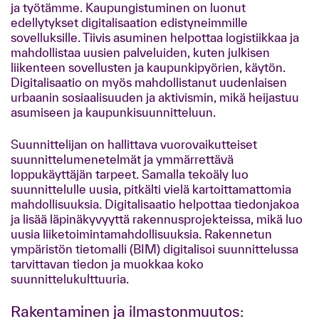
ja työtämme. Kaupungistuminen on luonut
edellytykset digitalisaation edistyneimmille
sovelluksille. Tiivis asuminen helpottaa logistiikkaa ja
mahdollistaa uusien palveluiden, kuten julkisen
liikenteen sovellusten ja kaupunkipyörien, käytön.
Digitalisaatio on myös mahdollistanut uudenlaisen
urbaanin sosiaalisuuden ja aktivismin, mikä heijastuu
asumiseen ja kaupunkisuunnitteluun.
Suunnittelijan on hallittava vuorovaikutteiset
suunnittelumenetelmät ja ymmärrettävä
loppukäyttäjän tarpeet. Samalla tekoäly luo
suunnittelulle uusia, pitkälti vielä kartoittamattomia
mahdollisuuksia. Digitalisaatio helpottaa tiedonjakoa
ja lisää läpinäkyvyyttä rakennusprojekteissa, mikä luo
uusia liiketoimintamahdollisuuksia. Rakennetun
ympäristön tietomalli (BIM) digitalisoi suunnittelussa
tarvittavan tiedon ja muokkaa koko
suunnittelukulttuuria.
Rakentaminen ja ilmastonmuutos: