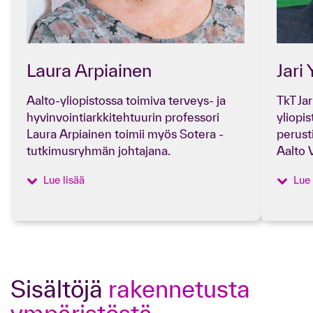
Laura Arpiainen
Jari
Aalto-yliopistossa toimiva terveys- ja
TkT Jar
hyvinvointiarkkitehtuurin professori
yliopi
Laura Arpiainen toimii myös Sotera -
perust
tutkimusryhmän johtajana.
Aalto 
Lue lisää
Lue 
Sisältöjä
rakennetusta