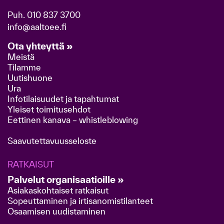
Puh.
010 837 3700
info@aaltoee.fi
Ota yhteyttä »
Meistä
Tilamme
Uutishuone
Ura
Infotilaisuudet ja tapahtumat
Yleiset toimitusehdot
Eettinen kanava – whistleblowing
Saavutettavuusseloste
RATKAISUT
Palvelut organisaatioille »
Asiakaskohtaiset ratkaisut
Sopeuttaminen ja irtisanomistilanteet
Osaamisen uudistaminen