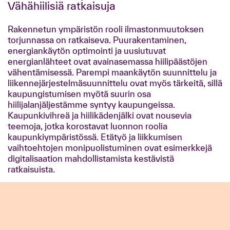
Vähähiilisiä ratkaisuja
Rakennetun ympäristön rooli ilmastonmuutoksen
torjunnassa on ratkaiseva. Puurakentaminen,
energiankäytön optimointi ja uusiutuvat
energianlähteet ovat avainasemassa hiilipäästöjen
vähentämisessä. Parempi maankäytön suunnittelu ja
liikennejärjestelmäsuunnittelu ovat myös tärkeitä, sillä
kaupungistumisen myötä suurin osa
hiilijalanjäljestämme syntyy kaupungeissa.
Kaupunkivihreä ja hiilikädenjälki ovat nousevia
teemoja, jotka korostavat luonnon roolia
kaupunkiympäristössä. Etätyö ja liikkumisen
vaihtoehtojen monipuolistuminen ovat esimerkkejä
digitalisaation mahdollistamista kestävistä
ratkaisuista.