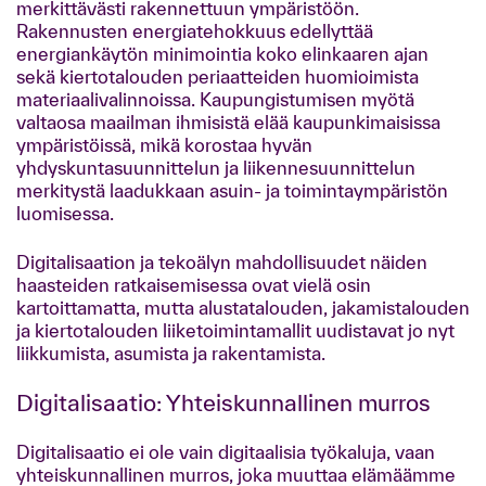
merkittävästi rakennettuun ympäristöön.
Rakennusten energiatehokkuus edellyttää
energiankäytön minimointia koko elinkaaren ajan
sekä kiertotalouden periaatteiden huomioimista
materiaalivalinnoissa. Kaupungistumisen myötä
valtaosa maailman ihmisistä elää kaupunkimaisissa
ympäristöissä, mikä korostaa hyvän
yhdyskuntasuunnittelun ja liikennesuunnittelun
merkitystä laadukkaan asuin- ja toimintaympäristön
luomisessa.
Digitalisaation ja tekoälyn mahdollisuudet näiden
haasteiden ratkaisemisessa ovat vielä osin
kartoittamatta, mutta alustatalouden, jakamistalouden
ja kiertotalouden liiketoimintamallit uudistavat jo nyt
liikkumista, asumista ja rakentamista.
Digitalisaatio: Yhteiskunnallinen murros
Digitalisaatio ei ole vain digitaalisia työkaluja, vaan
yhteiskunnallinen murros, joka muuttaa elämäämme