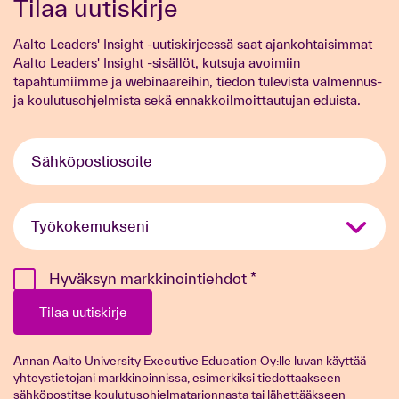
Tilaa uutiskirje
Aalto Leaders' Insight -uutiskirjeessä saat ajankohtaisimmat
Aalto Leaders' Insight -sisällöt, kutsuja avoimiin
tapahtumiimme ja webinaareihin, tiedon tulevista valmennus-
ja koulutusohjelmista sekä ennakkoilmoittautujan eduista.
Sähköpostiosoite
*
Kokemus
*
Hyväksyn markkinointiehdot
*
Tilaa uutiskirje
Annan Aalto University Executive Education Oy:lle luvan käyttää
yhteystietojani markkinoinnissa, esimerkiksi tiedottaakseen
sähköpostitse koulutusohjelmatarjonnasta tai lähettääkseen