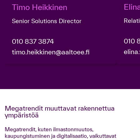
Eli
Timo Heikkinen
Relat
Senior Solutions Director
010 
010 837 3874
elina
timo.heikkinen@aaltoee.fi
Megatrendit muuttavat rakennettua
ympäristöä
Megatrendit, kuten ilmastonmuutos,
kaupungistuminen ja digitalisaatio, vaikuttavat