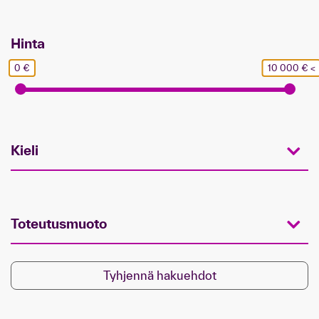
Hinta
0 €
10 000 € <
Kieli
Toteutusmuoto
Tyhjennä hakuehdot