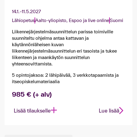
14.1.–11.5.2027
Lähiopetus
Aalto-yliopisto, Espoo ja live online
Suomi
Liikennejärjestelmäsuunnittelun parissa toimiville
suunniteltu ohjelma antaa kattavan ja
käytännönläheisen kuvan
liikennejärjestelmäsuunnittelun eri tasoista ja tukee
liikenteen ja maankäytön suunnittelun
yhteensovittamista.
5 opintojaksoa: 2 lähipäivää, 3 verkkotapaamista ja
itseopiskelumateriaalia
985 € (+ alv)
Lisää tilaukselle
Lue lisää