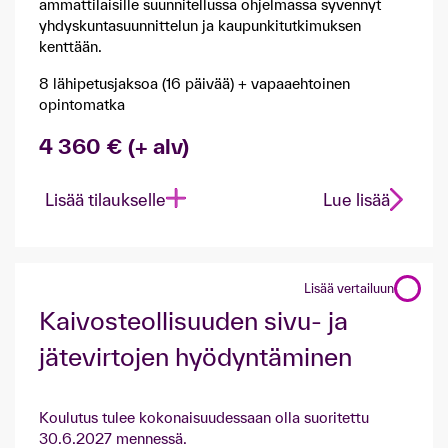
ammattilaisille suunnitellussa ohjelmassa syvennyt
yhdyskuntasuunnittelun ja kaupunkitutkimuksen
kenttään.
8 lähipetusjaksoa (16 päivää) + vapaaehtoinen
opintomatka
4 360 € (+ alv)
Lisää tilaukselle
Lue lisää
Lisää vertailuun
​Kaivosteollisuuden sivu- ja
jätevirtojen hyödyntäminen​
Koulutus tulee kokonaisuudessaan olla suoritettu
30.6.2027 mennessä.