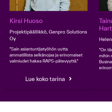
Kirsi Huoso
Taina Kokkarinen ja Tuukka
Hart
Projektipäällikkö, Genpro Solutions
Oy
Helen
"Sain asiantuntijatyöhön uutta
"On tä
ammatillista selkänojaa ja erinomaiset
mihin
valmiudet hakea RAPS-pätevyyttä."
Busine
erinom
Lue koko tarina