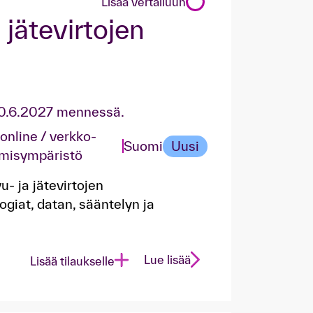
Lisää vertailuun
 jätevirtojen
30.6.2027 mennessä.
 online / verkko-
Suomi
Uusi
misympäristö
- ja jätevirtojen
giat, datan, sääntelyn ja
Lue lisää
Lisää tilaukselle