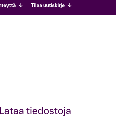
hteyttä
Tilaa uutiskirje
Lataa tiedostoja