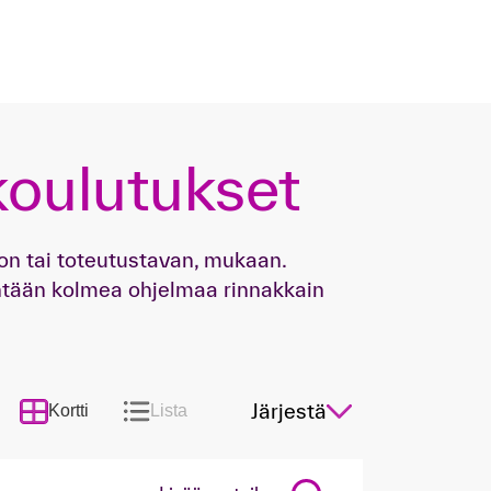
koulutukset
on tai toteutustavan, mukaan.
nintään kolmea ohjelmaa rinnakkain
Järjestä
Kortti
Lista