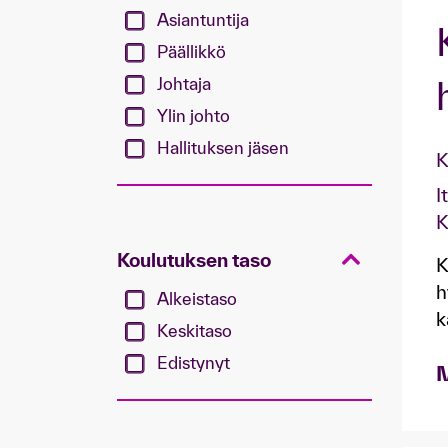
Asiantuntija
Päällikkö
Johtaja
Ylin johto
Hallituksen jäsen
K
I
K
Koulutuksen taso
K
h
Alkeistaso
k
Keskitaso
Edistynyt