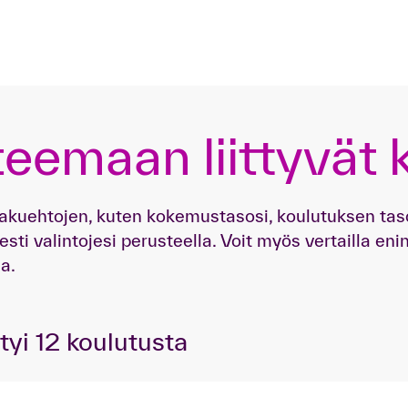
teemaan liittyvät 
 hakuehtojen, kuten kokemustasosi, koulutuksen tas
sti valintojesi perusteella. Voit myös vertailla e
a.
tyi
12
koulutusta