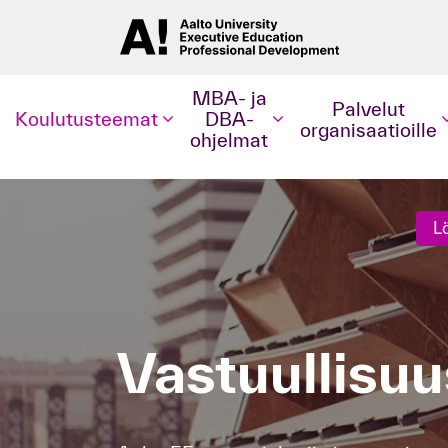
MBA- ja
Palvelut
Koulutusteemat
DBA-
organisaatioille
ohjelmat
L
Vastuullisu