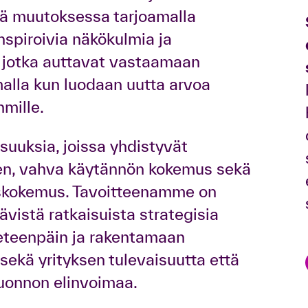
ässä muutoksessa tarjoamalla
nspiroivia näkökulmia ja
, jotka auttavat vastaamaan
malla kun luodaan uutta arvoa
hmille.
uksia, joissa yhdistyvät
n, vahva käytännön kokemus sekä
iskokemus. Tavoitteenamme on
ävistä ratkaisuista strategisia
eteenpäin ja rakentamaan
 sekä yrityksen tulevaisuutta että
uonnon elinvoimaa.