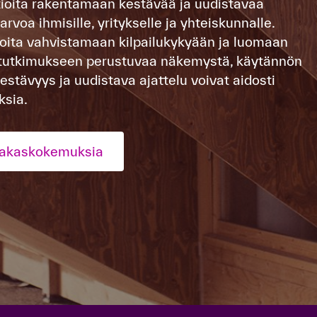
atioita rakentamaan kestävää ja uudistavaa
arvoa ihmisille, yritykselle ja yhteiskunnalle.
oita vahvistamaan kilpailukykyään ja luomaan
e tutkimukseen perustuvaa näkemystä, käytännön
a kestävyys ja uudistava ajattelu voivat aidosti
ksia.
iakaskokemuksia