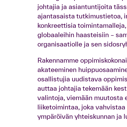
johtajia ja asiantuntijoita t
ajantasaista tutkimustietoa, i
konkreettisia toimintamalleja
globaaleihin haasteisiin – sa
organisaatiolle ja sen sidosry
Rakennamme oppimiskokonaisu
akateeminen huippuosaamine
osallistujia uudistava oppim
auttaa johtajia tekemään kest
valintoja, viemään muutosta 
liiketoimintaa, joka vahvistaa
ympäröivän yhteiskunnan ja l