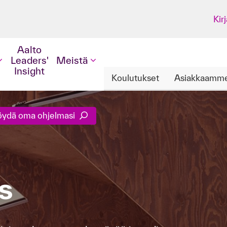
Kir
Aalto
Leaders'
Meistä
Insight
Koulutukset
Asiakkaamm
öydä oma ohjelmasi
us