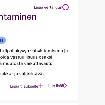
Lisää vertailuun
ohtaminen
si
i kilpailukyvyn vahvistamiseen ja
oida vastuullisuus osaksi
aa muutosta vaikuttavasti.
nakko- ja välitehtävät
Lue lisää
Lisää tilaukselle