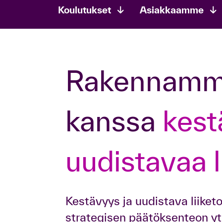
Koulutukset
Asiakkaamme
Rakennamme johtajien
kanssa
kest
uudistavaa l
Kestävyys ja uudistava liiket
strategisen päätöksenteon yt