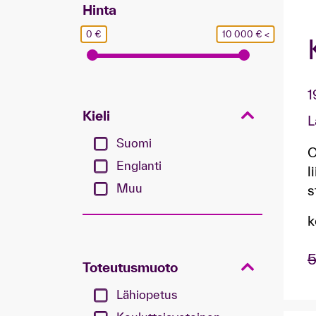
Hinta
0 €
10 000 € <
1
Kieli
L
Suomi
O
Englanti
l
Muu
s
k
5
Toteutusmuoto
Lähiopetus