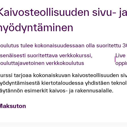
​Kaivosteollisuuden sivu- ja
hyödyntäminen​
oulutus tulee kokonaisuudessaan olla suoritettu 
tsenäisesti suoritettava verkkokurssi,
Live
ouluttajavetoinen verkkokoulutus
oppi
urssi tarjoaa kokonaiskuvan kaivosteollisuuden sivu
yödyntämisestä kiertotaloudessa yhdistäen teknolo
äytännön esimerkit kaivos- ja rakennusalalle.
Maksuton