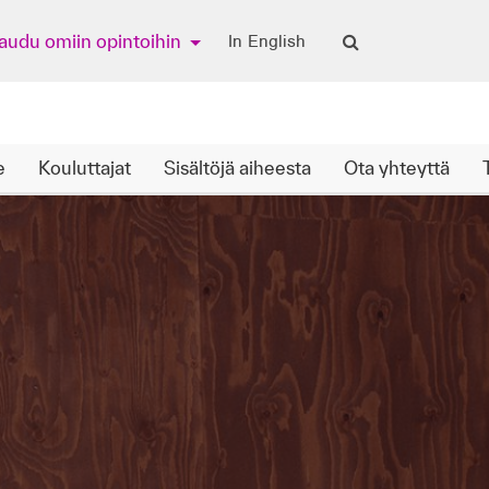
jaudu omiin opintoihin
In English
e
Kouluttajat
Sisältöjä aiheesta
Ota yhteyttä