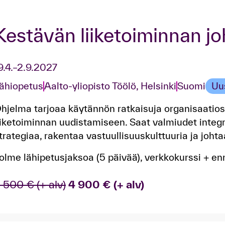
Kestävän liiketoiminnan j
9.4.–2.9.2027
ähiopetus
Aalto-yliopisto Töölö, Helsinki
Suomi
Uu
hjelma tarjoaa käytännön ratkaisuja organisaatios
iiketoiminnan uudistamiseen. Saat valmiudet integr
trategiaa, rakentaa vastuullisuuskulttuuria ja joht
olme lähipetusjaksoa (5 päivää), verkkokurssi + en
 500 € (+ alv)
4 900 € (+ alv)