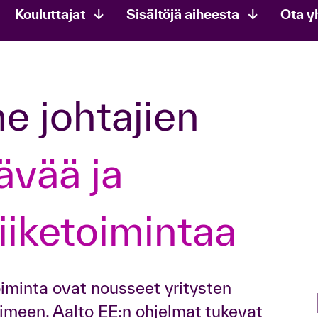
Kouluttajat
Sisältöjä aiheesta
Ota y
ävää ja
iiketoimintaa
oiminta ovat nousseet yritysten
imeen. Aalto EE:n ohjelmat tukevat