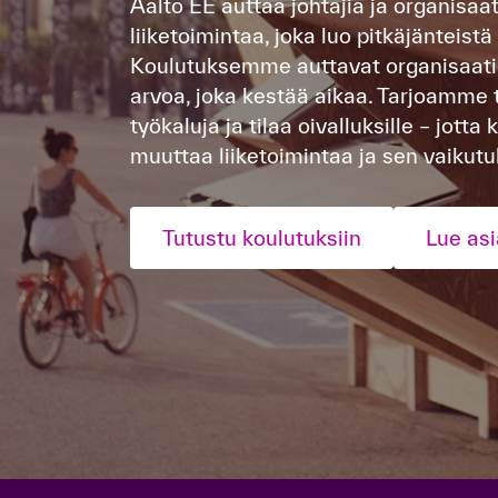
Aalto EE auttaa johtajia ja organisa
liiketoimintaa, joka luo pitkäjänteistä 
Koulutuksemme auttavat organisaati
arvoa, joka kestää aikaa. Tarjoamm
työkaluja ja tilaa oivalluksille – jott
muuttaa liiketoimintaa ja sen vaikutu
Tutustu koulutuksiin
Lue as