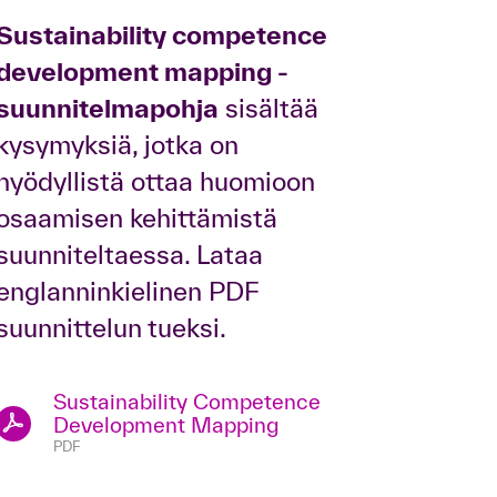
Sustainability competence
development mapping -
suunnitelmapohja
sisältää
kysymyksiä, jotka on
hyödyllistä ottaa huomioon
osaamisen kehittämistä
suunniteltaessa. Lataa
englanninkielinen PDF
suunnittelun tueksi.
Sustainability Competence
Development Mapping
PDF