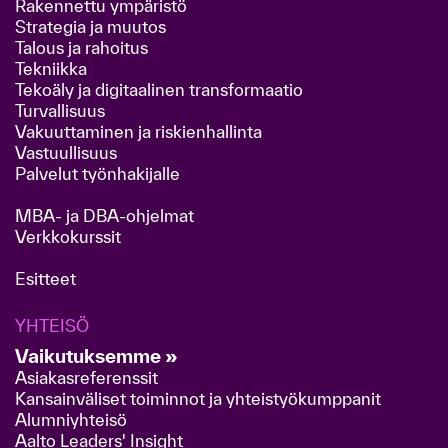
Rakennettu ympäristö
Strategia ja muutos
Talous ja rahoitus
Tekniikka
Tekoäly ja digitaalinen transformaatio
Turvallisuus
Vakuuttaminen ja riskienhallinta
Vastuullisuus
Palvelut työnhakijalle
MBA- ja DBA-ohjelmat
Verkkokurssit
Esitteet
YHTEISÖ
Vaikutuksemme »
Asiakasreferenssit
Kansainväliset toiminnot ja yhteistyökumppanit
Alumniyhteisö
Aalto Leaders' Insight