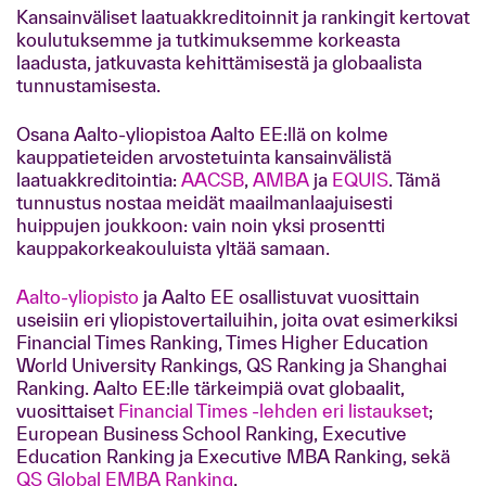
Kansainväliset laatuakkreditoinnit ja rankingit kertovat
koulutuksemme ja tutkimuksemme korkeasta
laadusta, jatkuvasta kehittämisestä ja globaalista
tunnustamisesta.
Osana Aalto-yliopistoa Aalto EE:llä on kolme
kauppatieteiden arvostetuinta kansainvälistä
laatuakkreditointia:
AACSB
,
AMBA
ja
EQUIS
. Tämä
tunnustus nostaa meidät maailmanlaajuisesti
huippujen joukkoon: vain noin yksi prosentti
kauppakorkeakouluista yltää samaan.
Aalto-yliopisto
ja Aalto EE osallistuvat vuosittain
useisiin eri yliopistovertailuihin, joita ovat esimerkiksi
Financial Times Ranking, Times Higher Education
World University Rankings, QS Ranking ja Shanghai
Ranking. Aalto EE:lle tärkeimpiä ovat globaalit,
vuosittaiset
Financial Times -lehden eri listaukset
;
European Business School Ranking, Executive
Education Ranking ja Executive MBA Ranking, sekä
QS Global EMBA Ranking
.