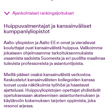
Ajankohtaiset rankingsijoitukset
Huippuvalmentajat ja kansainväliset
kumppaniyliopistot
Aalto-yliopiston ja Aalto EE:n omat ja vierailevat
kouluttajat ovat kansainvälistä huippua. Valikoimme
jokaiseen ohjelmaamme tarkoituksenmukaista
osaamista sadoista Suomesta ja eri puolilta maailmaa
tulevista professoreista ja asiantuntijoista.
Meillä pääset osaksi kansainvälistä verkostoa.
Keskustelut kansainvälisten kollegoiden kanssa
tuovat uusia näkökulmia työhösi ja haastavat
ajatteluasi. Huippuyliopistojen opettajat yhdistävät
opetuksessaan akateemisen asiantuntemuksen ja
käytännön kokemuksen tarjoten oppimista, joka
resonoi arjessa.