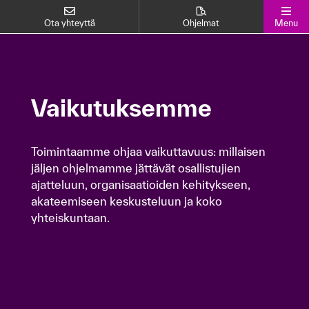
Ota yhteyttä
Ohjelmat
Menu
Vaikutuksemme
Vaikutuksemme
Toimintaamme ohjaa vaikuttavuus: millaisen
Toimintaamme ohjaa vaikuttavuus: millaisen
jäljen ohjelmamme jättävät osallistujien
jäljen ohjelmamme jättävät osallistujien
ajatteluun, organisaatioiden kehitykseen,
ajatteluun, organisaatioiden kehitykseen,
akateemiseen keskusteluun ja koko
akateemiseen keskusteluun ja koko
yhteiskuntaan.
yhteiskuntaan.