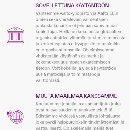
SOVELLETTUNA KÄYTÄNTÖÖN
Valitsemme Aalto-yliopiston ja Aalto EE:n
omien sekä vierailevien valmentajien
joukosta kuhunkin ohjelmaan sopivimmat
kouluttajat. Heillä on kokemusta globaalien
organisaatioiden ylimmän johdon toiminnasta
ja kosketuspintaa erityyppisiin toimialoihin
eri organisaatiotasoilla. Ohjelmissamme
yhdistetään käytännön esimerkit ja
kokemukset uusimpaan akateemiseen
tietoon. Voit kokeilla ja viedä käytäntöön
uusia metodeja ja toimintatapoja
välittömästi.
MUUTA MAAILMAA KANSSAMME
Koulutamme johtajia ja asiantuntijoita jotka
ovat tulevaisuuden muutoksen tekijöitä.
Edistämme yhdessä vastuullista johtajuutta,
joka pyrkii huipputuloksiin tinkimättömästi ja
vastuullisesti. Opiskelemalla meillä tuet