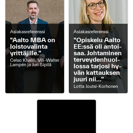
Asiakasreferenssi
Asiakasreferenssi
"Aal­to MBA on
"Opis­ke­lu Aal­to
lois­to­va­lin­ta
EE:ssä oli an­toi­
yrit­tä­jil­le.”
saa. Joh­ta­mi­nen
ter­vey­den­huol­
Celso Khalili, Vili-Walter
Lampén ja Juri Sipilä
los­sa tar­jo­si hy­
vän kat­tauk­sen
juu­ri nii...”
Lotta Joutsi-Korhonen