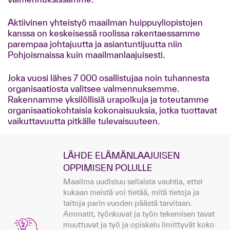
Aktiivinen yhteistyö maailman huippuyliopistojen
kanssa on keskeisessä roolissa rakentaessamme
parempaa johtajuutta ja asiantuntijuutta niin
Pohjoismaissa kuin maailmanlaajuisesti.
Joka vuosi lähes 7 000 osallistujaa noin tuhannesta
organisaatiosta valitsee valmennuksemme.
Rakennamme yksilöllisiä urapolkuja ja toteutamme
organisaatiokohtaisia kokonaisuuksia, jotka tuottavat
vaikuttavuutta pitkälle tulevaisuuteen.
LÄHDE ELÄMÄNLAAJUISEN
OPPIMISEN POLULLE
Maailma uudistuu sellaista vauhtia, ettei
kukaan meistä voi tietää, mitä tietoja ja
taitoja parin vuoden päästä tarvitaan.
Ammatit, työnkuvat ja työn tekemisen tavat
muuttuvat ja työ ja opiskelu limittyvät koko