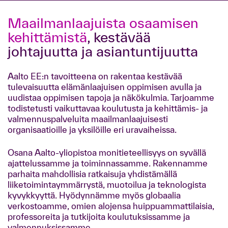
Maailmanlaajuista osaamisen
kehittämistä
, kestävää
johtajuutta ja asiantuntijuutta
Aalto EE:n tavoitteena on rakentaa kestävää
tulevaisuutta elämänlaajuisen oppimisen avulla ja
uudistaa oppimisen tapoja ja näkökulmia. Tarjoamme
todistetusti vaikuttavaa koulutusta ja kehittämis- ja
valmennuspalveluita maailmanlaajuisesti
organisaatioille ja yksilöille eri uravaiheissa.
Osana Aalto-yliopistoa monitieteellisyys on syvällä
ajattelussamme ja toiminnassamme. Rakennamme
parhaita mahdollisia ratkaisuja yhdistämällä
liiketoimintaymmärrystä, muotoilua ja teknologista
kyvykkyyttä. Hyödynnämme myös globaalia
verkostoamme, omien alojensa huippuammattilaisia,
professoreita ja tutkijoita koulutuksissamme ja
valmennuksissamme.