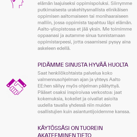
elämän laajuiseksi oppimispoluksi. Siirrymme
putkimaisesta urakehitysmallista elinikäisen
oppimisen aaltomaiseen tai monihaaraiseen
malliin, jossa oppimista tapahtuu läpi elämän.
Aalto-yliopistossa et jää yksin. Me toimimme
oppaanasi ja autamme sinua tunnistamaan
oppimistarpeesi, jotta osaamisesi pysyy aina
askeleen edellä.
PIDÄMME SINUSTA HYVÄÄ HUOLTA
Saat henkilökohtaista palvelua koko
valmennusohjelman ajan ja yhteys Aalto
EE:hen säilyy myös ohjelman päätyttyä.
Pääset osaksi inspiroivaa verkostoa: jaat
kokemuksia, kokeilet ja oivallat asioita
uudella tavalla yhdessä niin muiden
osallistujien kuin asiantuntijoidemme kanssa.
KÄYTÖSSÄSI ON TUOREIN
AKATEEMINEN TIETO