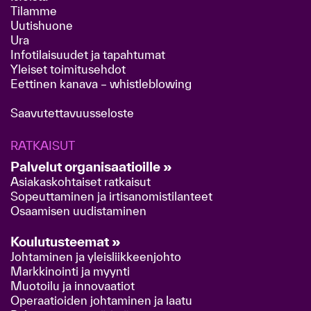
Tilamme
Uutishuone
Ura
Infotilaisuudet ja tapahtumat
Yleiset toimitusehdot
Eettinen kanava – whistleblowing
Saavutettavuusseloste
RATKAISUT
Palvelut organisaatioille »
Asiakaskohtaiset ratkaisut
Sopeuttaminen ja irtisanomistilanteet
Osaamisen uudistaminen
Koulutusteemat »
Johtaminen ja yleisliikkeenjohto
Markkinointi ja myynti
Muotoilu ja innovaatiot
Operaatioiden johtaminen ja laatu