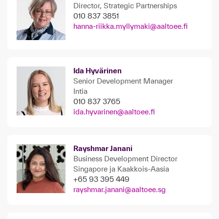
Director, Strategic Partnerships
010 837 3851
hanna-riikka.myllymaki@aaltoee.fi
Ida Hyvärinen
Senior Development Manager
Intia
010 837 3765
ida.hyvarinen@aaltoee.fi
Rayshmar Janani
Business Development Director
Singapore ja Kaakkois-Aasia
+65 93 395 449
rayshmar.janani@aaltoee.sg