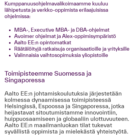
Kumppanuusohjelmavalikoimaamme kuuluu
lähipetusta ja verkko-oppimista erilaajuisissa
ohjelmissa:
MBA-, Executive MBA- ja DBA-ohjelmat
Avoimer ohjelmat ja Alex-oppimisympäristö
Aalto EE:n opintomatkat
Räätälöityjä ratkaisuja organisaatioille ja yrityksille
Valinnaisia vaihtosopimuksia yliopistoille
Toimipisteemme Suomessa ja
Singaporessa
Aalto EE:n johtamiskoulutuksia järjestetään
kolmessa dynaamisessa toimipisteessä
Helsingissä, Espoossa ja Singaporessa, jotka
heijastavat sitoutumistamme innovointiin,
huippuosaamiseen ja globaaliin ulottuvuuteen.
Aalto EE:n maailmanluokan tilat tukevat
syvällistä oppimista ja mielekästä yhteistyötä.