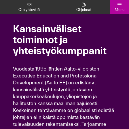
Ota yhteyttä
Ohjelmat
Menu
Kansainväliset
Kansainväliset toiminnot
toiminnot ja
ja yhteistyökumppanit
yhteistyökumppanit
Vuodesta 1995 lähtien Aalto-yliopiston
Executive Education and Professional
Vuodesta 1995 lähtien Aalto-yliopiston
Development (Aalto EE) on edistänyt
Executive Education and Professional
kansainvälistä yhteistyötä johtavien
Development (Aalto EE) on edistänyt
kauppakorkeakoulujen, yliopistojen ja
kansainvälistä yhteistyötä johtavien
kauppakorkeakoulujen, yliopistojen ja
hallitusten kanssa maailmanlaajuisesti.
hallitusten kanssa maailmanlaajuisesti.
Keskeinen tehtävämme on globaalisti edistää
Keskeinen tehtävämme on globaalisti edistää
johtajien elinikäistä oppimista kestävän
johtajien elinikäistä oppimista kestävän
tulevaisuuden rakentamiseksi. Tarjoamme
tulevaisuuden rakentamiseksi. Tarjoamme
huippuluokan johtajakoulutusta ja