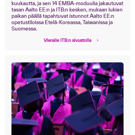
kuukautta, ja sen 14 EMBA-moduulia jakautuvat
tasan Aalto EE:n ja ITB:n kesken, mukaan lukien
paikan päällä tapahtuvat istunnot Aalto EE:n
opetustiloissa Etelä-Koreassa, Taiwanissa ja
Suomessa.
Vieraile ITB:n sivustolla