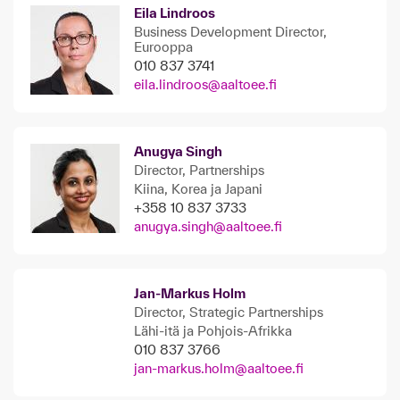
Eila Lindroos
Business Development Director,
Eurooppa
010 837 3741
eila.lindroos@aaltoee.fi
Anugya Singh
Director, Partnerships
Kiina, Korea ja Japani
+358 10 837 3733
anugya.singh@aaltoee.fi
Jan-Markus Holm
Director, Strategic Partnerships
Lähi-itä ja Pohjois-Afrikka
010 837 3766
jan-markus.holm@aaltoee.fi