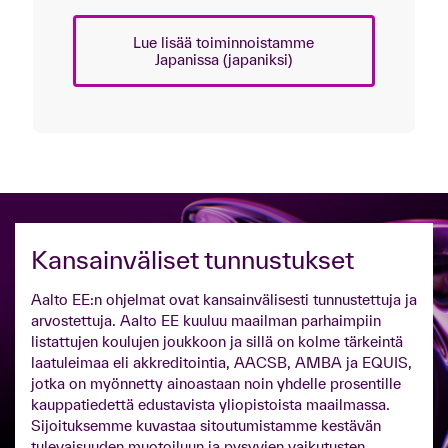
Lue lisää toiminnoistamme
Japanissa (japaniksi)
Kansainväliset tunnustukset
Aalto EE:n ohjelmat ovat kansainvälisesti tunnustettuja ja
arvostettuja. Aalto EE kuuluu maailman parhaimpiin
listattujen koulujen joukkoon ja sillä on kolme tärkeintä
laatuleimaa eli akkreditointia, AACSB, AMBA ja EQUIS,
jotka on myönnetty ainoastaan noin yhdelle prosentille
kauppatiedettä edustavista yliopistoista maailmassa.
Sijoituksemme kuvastaa sitoutumistamme kestävän
tulevaisuuden muotoiluun ja pysyvien vaikutusten