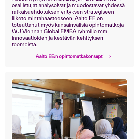
osallistujat analysoivat ja muodostavat yhdessä
ratkaisuehdotuksen yrityksen strategiseen
liiketoimintahaasteeseen. Aalto EE on
toteuttanut myös kansainvälisiä opintomatkoja
WU Viennan Global EMBA ryhmille mm.
innovaatioiden ja kestävän kehityksen
teemoista.
Aalto EE:n opintomatkakonsepti