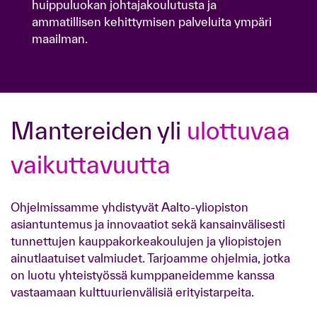
huippuluokan johtajakoulutusta ja
ammatillisen kehittymisen palveluita ympäri
ammatillisen kehittymisen palveluita ympäri
maailman.
maailman.
Mantereiden yli
ulottuvaa
vaikuttavuutta
Ohjelmissamme yhdistyvät Aalto-yliopiston
asiantuntemus ja innovaatiot sekä kansainvälisesti
tunnettujen kauppakorkeakoulujen ja yliopistojen
ainutlaatuiset valmiudet. Tarjoamme ohjelmia, jotka
on luotu yhteistyössä kumppaneidemme kanssa
vastaamaan kulttuurienvälisiä erityistarpeita.