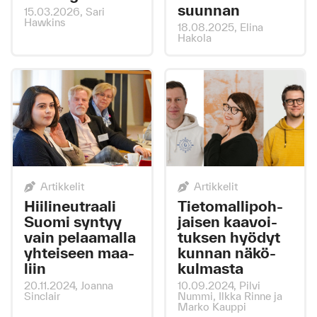
suun­nan
15.03.2026
, Sari
Hawkins
18.08.2025
, Elina
Hakola
Artikkelit
Artikkelit
Hii­li­neut­raa­li
Tie­to­mal­li­poh­
Suo­mi syn­tyy
jai­sen kaa­voi­
vain pe­laa­mal­la
tuk­sen hyö­dyt
yh­tei­seen maa­
kun­nan nä­kö­
liin
kul­mas­ta
20.11.2024
, Joanna
10.09.2024
, Pilvi
Sinclair
Nummi, Ilkka Rinne ja
Marko Kauppi