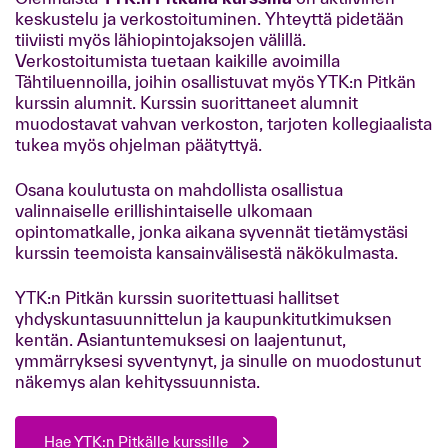
keskustelu ja verkostoituminen. Yhteyttä pidetään
tiiviisti myös lähiopintojaksojen välillä.
Verkostoitumista tuetaan kaikille avoimilla
Tähtiluennoilla, joihin osallistuvat myös YTK:n Pitkän
kurssin alumnit. Kurssin suorittaneet alumnit
muodostavat vahvan verkoston, tarjoten kollegiaalista
tukea myös ohjelman päätyttyä.
Osana koulutusta on mahdollista osallistua
valinnaiselle erillishintaiselle ulkomaan
opintomatkalle, jonka aikana syvennät tietämystäsi
kurssin teemoista kansainvälisestä näkökulmasta.
YTK:n Pitkän kurssin suoritettuasi hallitset
yhdyskuntasuunnittelun ja kaupunkitutkimuksen
kentän. Asiantuntemuksesi on laajentunut,
ymmärryksesi syventynyt, ja sinulle on muodostunut
näkemys alan kehityssuunnista.
Hae YTK:n Pitkälle kurssille