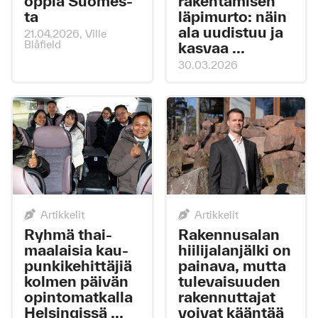
op­pia Suo­mes­
ra­ken­ta­mi­sen
ta
lä­pi­mur­to: näin
ala uu­dis­tuu ja
21.04.2026
, Ville
Blåfield
kas­vaa ...
30.03.2026
Artikkelit
Artikkelit
Ryh­mä thai­
Ra­ken­nusa­lan
maa­lai­sia kau­
hii­li­ja­lan­jäl­ki on
pun­ki­ke­hit­tä­jiä
pai­na­va, mut­ta
kol­men päi­vän
tu­le­vai­suu­den
opin­to­mat­kal­la
ra­ken­nut­ta­jat
Hel­sin­gis­sä ...
voi­vat kään­tää