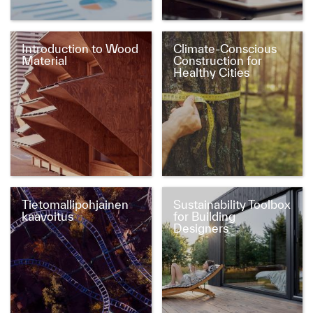
Introduction to Wood
Climate-Conscious
Material
Construction for
Healthy Cities
Tietomallipohjainen
Sustainability Toolbox
kaavoitus
for Building
Designers