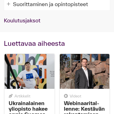
Suorittaminen ja opintopisteet
Koulutusjaksot
Luettavaa aiheesta
Artikkelit
Videot
Ukrai­na­lai­nen
We­bi­naa­ri­tal­
yli­opis­to ha­kee
len­ne: Kes­tä­vän