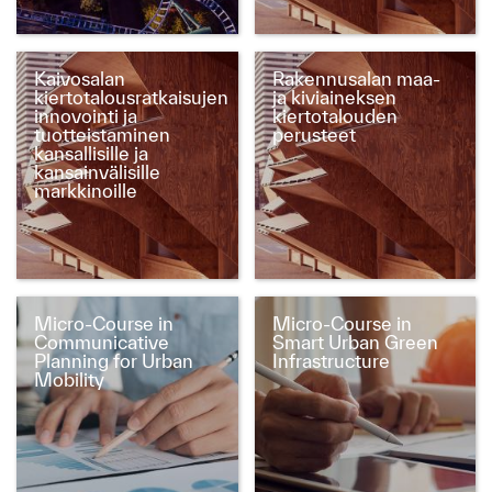
​​Kaivosalan
Rakennusalan maa-
kiertotalousratkaisujen
ja kiviaineksen
innovointi ja
kiertotalouden
tuotteistaminen
perusteet
kansallisille ja
kansainvälisille
markkinoille
Micro-Course in
Micro-Course in
Communicative
Smart Urban Green
Planning for Urban
Infrastructure
Mobility