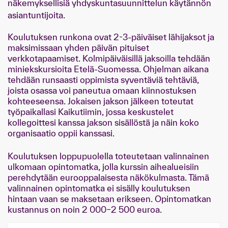
näkemyksellisiä yhdyskuntasuunnittelun käytännön
asiantuntijoita.
Koulutuksen runkona ovat 2-3-päiväiset lähijaksot ja
maksimissaan yhden päivän pituiset
verkkotapaamiset. Kolmipäiväisillä jaksoilla tehdään
miniekskursioita Etelä-Suomessa. Ohjelman aikana
tehdään runsaasti oppimista syventäviä tehtäviä,
joista osassa voi paneutua omaan kiinnostuksen
kohteeseensa. Jokaisen jakson jälkeen toteutat
työpaikallasi Kaikutiimin, jossa keskustelet
kollegoittesi kanssa jakson sisällöstä ja näin koko
organisaatio oppii kanssasi.
Koulutuksen loppupuolella toteutetaan valinnainen
ulkomaan opintomatka, jolla kurssin aihealueisiin
perehdytään eurooppalaisesta näkökulmasta. Tämä
valinnainen opintomatka ei sisälly koulutuksen
hintaan vaan se maksetaan erikseen. Opintomatkan
kustannus on noin 2 000–2 500 euroa.