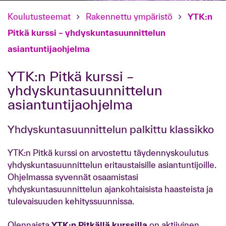
Koulutusteemat
Rakennettu ympäristö
YTK:n
Pitkä kurssi – yhdyskuntasuunnittelun
asiantuntijaohjelma
YTK:n Pitkä kurssi –
yhdyskuntasuunnittelun
asiantuntijaohjelma
Yhdyskuntasuunnittelun palkittu klassikko
YTK:n Pitkä kurssi on arvostettu täydennyskoulutus
yhdyskuntasuunnittelun eritaustaisille asiantuntijoille.
Ohjelmassa syvennät osaamistasi
yhdyskuntasuunnittelun ajankohtaisista haasteista ja
tulevaisuuden kehityssuunnissa.
Olennaista
YTK:n Pitkällä kurssilla
on aktiivinen