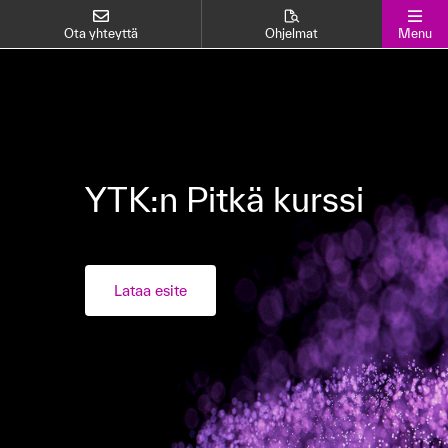
Ota yhteyttä
Ohjelmat
Menu
YTK:n Pitkä kurssi
Lataa esite