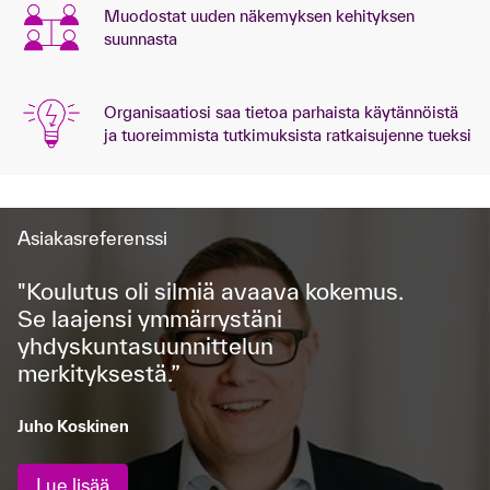
Muodostat uuden näkemyksen kehityksen
suunnasta
Organisaatiosi saa tietoa parhaista käytännöistä
ja tuoreimmista tutkimuksista ratkaisujenne tueksi
Asiakasreferenssi
"Koulutus oli silmiä avaava kokemus.
Se laajensi ymmärrystäni
yhdyskuntasuunnittelun
merkityksestä.”
Juho Koskinen
Lue lisää