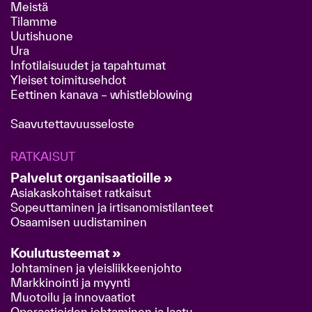
Meistä
Tilamme
Uutishuone
Ura
Infotilaisuudet ja tapahtumat
Yleiset toimitusehdot
Eettinen kanava – whistleblowing
Saavutettavuusseloste
RATKAISUT
Palvelut organisaatioille »
Asiakaskohtaiset ratkaisut
Sopeuttaminen ja irtisanomistilanteet
Osaamisen uudistaminen
Koulutusteemat »
Johtaminen ja yleisliikkeenjohto
Markkinointi ja myynti
Muotoilu ja innovaatiot
Operaatioiden johtaminen ja laatu