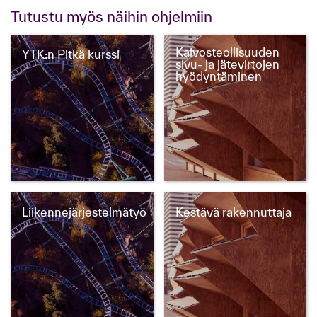
Tutustu myös näihin ohjelmiin
​Kaivosteollisuuden
YTK:n Pitkä kurssi
sivu- ja jätevirtojen
hyödyntäminen​
Liikennejärjestelmätyö
Kestävä rakennuttaja