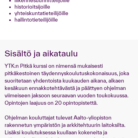
liikennesuunnittelijoille
historioitsijoille
yhteiskuntatieteilijöille
hallintotieteilijöille
Sisältö ja aikataulu
YTK:n Pitkä kurssi on nimensä mukaisesti
pitkäkestoinen täydennyskoulutuskokonaisuus, joka
suoritetaan yhdentoista kuukauden aikana, alkaen
kesäkuun ennakkotehtävästä ja päättyen ohjelman
viimeiseen jaksoon seuraavan vuoden toukokuussa.
Opintojen laajuus on 20 opintopistettä.
Ohjelman kouluttajat tulevat Aalto-yliopiston
rakennetun ympäristön ja arkkitehtuurin laitoksilta.
Lisäksi koulutuksessa kuullaan kokeneita ja