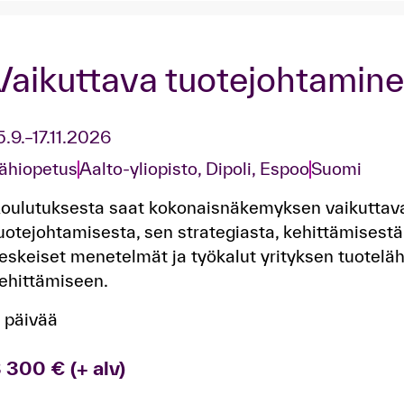
Vaikuttava tuotejohtamin
5.9.–17.11.2026
ähiopetus
Aalto-yliopisto, Dipoli, Espoo
Suomi
oulutuksesta saat kokonaisnäkemyksen vaikuttava
uotejohtamisesta, sen strategiasta, kehittämisestä 
eskeiset menetelmät ja työkalut yrityksen tuoteläht
ehittämiseen.
 päivää
 300 € (+ alv)