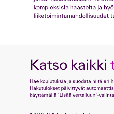
kompleksisia haasteita ja hy
liiketoimintamahdollisuudet tu
Katso kaikki
Hae koulutuksia ja suodata niitä eri
Hakutulokset päivittyvät automaattise
käyttämällä ”Lisää vertailuun”-valinta