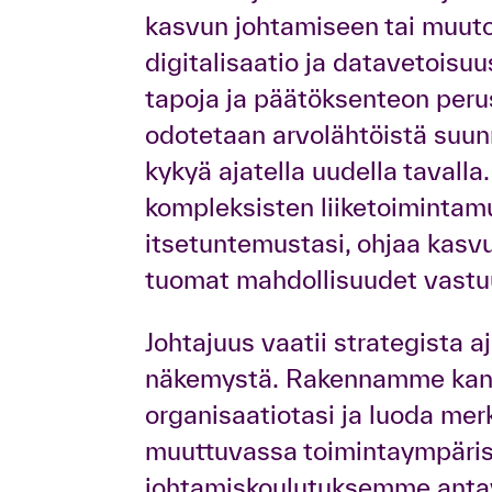
kasvun johtamiseen tai muuto
digitalisaatio ja datavetois
tapoja ja päätöksenteon perus
odotetaan arvolähtöistä suunn
kykyä ajatella uudella tavalla
kompleksisten liiketoimintam
itsetuntemustasi, ohjaa kasvu
tuomat mahdollisuudet vastuul
Johtajuus vaatii strategista a
näkemystä. Rakennamme kans
organisaatiotasi ja luoda mer
muuttuvassa toimintaympäris
johtamiskoulutuksemme antava