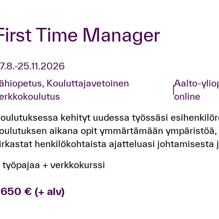
First Time Manager
7.8.-25.11.2026
ähiopetus,
Kouluttajavetoinen
Aalto-yliop
erkkokoulutus
online
oulutuksessa kehityt uudessa työssäsi esihenkilö
oulutuksen aikana opit ymmärtämään ympäristöä, j
irkastat henkilökohtaista ajatteluasi johtamisesta j
 työpajaa + verkkokurssi
 650 € (+ alv)