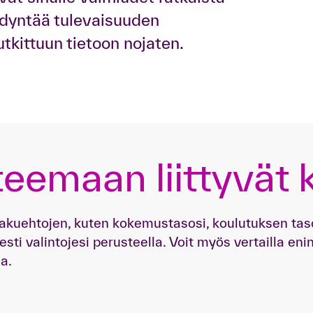
ödyntää tulevaisuuden
tkittuun tietoon nojaten.
teemaan liittyvät 
 hakuehtojen, kuten kokemustasosi, koulutuksen tas
sti valintojesi perusteella. Voit myös vertailla e
a.