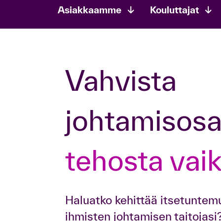
Asiakkaamme
Kouluttajat
Vahvista
johtamisos
tehosta vai
Haluatko kehittää itsetuntemu
ihmisten johtamisen taitojasi?