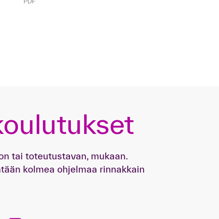
PDF
koulutukset
on tai toteutustavan, mukaan.
nintään kolmea ohjelmaa rinnakkain