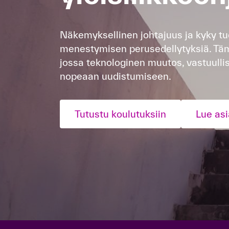
Näkemyksellinen johtajuus ja kyky tu
menestymisen perusedellytyksiä. Täm
jossa teknologinen muutos, vastuulli
nopeaan uudistumiseen.
Tutustu koulutuksiin
Lue as