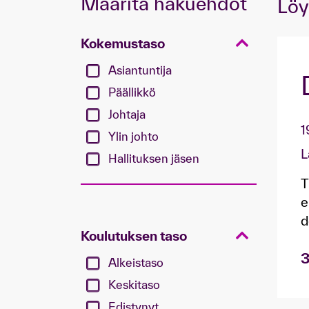
Määritä hakuehdot
Löy
Kokemustaso
Asiantuntija
Päällikkö
Johtaja
1
Ylin johto
L
Hallituksen jäsen
T
e
d
Koulutuksen taso
3
Alkeistaso
Keskitaso
Edistynyt