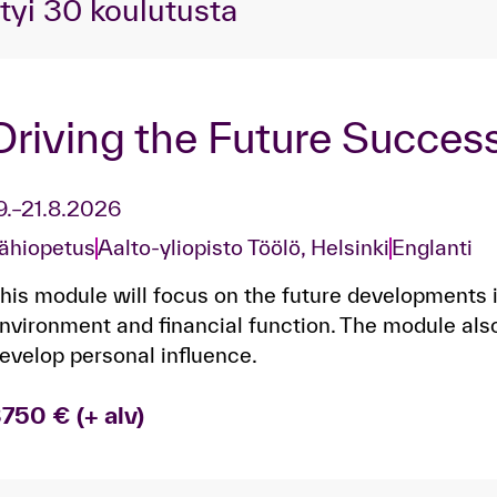
tyi
30
koulutusta
Driving the Future Succes
9.–21.8.2026
ähiopetus
Aalto-yliopisto Töölö, Helsinki
Englanti
his module will focus on the future developments i
nvironment and financial function. The module also
evelop personal influence.
750 € (+ alv)