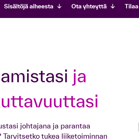
Sisältöjä aiheesta
Ota yhteyttä
Tilaa
aamistasi
ja
kuttavuuttasi
stasi johtajana ja parantaa
 Tarvitsetko tukea liiketoiminnan