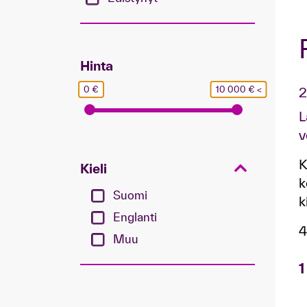
Hinta
0 €
10 000 € <
2
L
v
K
Kieli
k
Suomi
k
Englanti
4
Muu
1