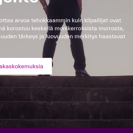
ottaa arvoa tehokkaammin kuin kilpailijat ovat
ä korostuu keskellä monikerroksista murrosta,
suuden tärkeys ja luovuuden merkitys haastavat
iakaskokemuksia