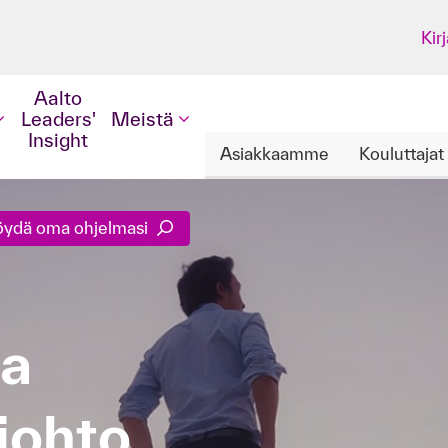
Kir
Aalto
Leaders'
Meistä
Insight
Asiakkaamme
Kouluttajat
öydä oma ohjelmasi
njohto