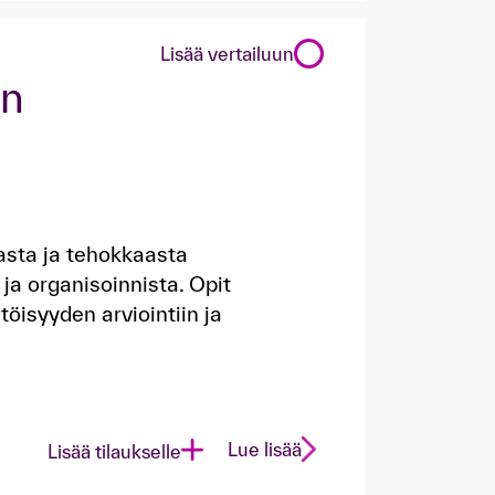
Lisää vertailuun
en
sta ja tehokkaasta
ja organisoinnista. Opit
öisyyden arviointiin ja
Lue lisää
Lisää tilaukselle