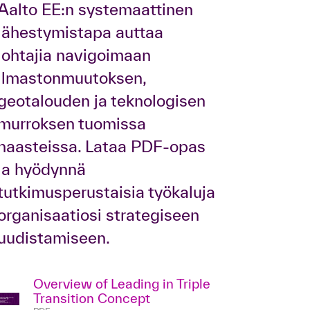
Aalto EE:n systemaattinen
lähestymistapa auttaa
johtajia navigoimaan
ilmastonmuutoksen,
geotalouden ja teknologisen
murroksen tuomissa
haasteissa. Lataa PDF-opas
ja hyödynnä
tutkimusperustaisia työkaluja
organisaatiosi strategiseen
uudistamiseen.
Overview of Leading in Triple
Transition Concept