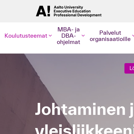
MBA- ja
Palvelut
Koulutusteemat
DBA-
organisaatioille
ohjelmat
L
Johtaminen ja
yleisliikkee