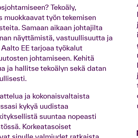
sjohtamiseen? Tekoäly,
uus muokkaavat työn tekemisen
teita. Samaan aikaan johtajilta
an näyttämistä, vastuullisuutta ja
. Aalto EE tarjoaa työkalut
uutosten johtamiseen. Kehitä
a ja hallitse tekoälyn sekä datan
lisesti.
jattelua ja kokonaisvaltaista
sasi kykyä uudistaa
kityksellistä suuntaa nopeasti
tössä. Korkeatasoiset
t sinulle valmiudet ratkaista