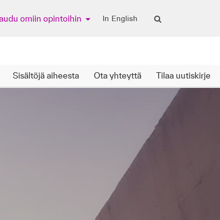
jaudu omiin opintoihin
In English
Sisältöjä aiheesta
Ota yhteyttä
Tilaa uutiskirje