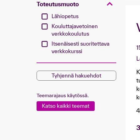
Toteutusmuoto
Lähiopetus
Kouluttajavetoinen
verkkokoulutus
Itsenäisesti suoritettava
1
verkkokurssi
L
K
Tyhjennä hakuehdot
t
k
Teemarajaus käytössä.
k
Katso kaikki teemat
4
3