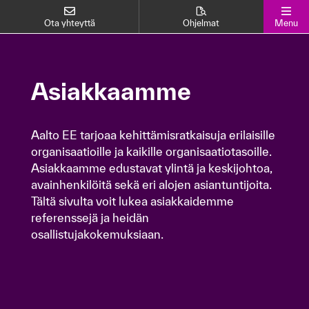
Ota yhteyttä
Ohjelmat
Menu
Asiakkaamme
Asiakkaamme
Aalto EE tarjoaa kehittämisratkaisuja erilaisille
Aalto EE tarjoaa kehittämisratkaisuja erilaisille
organisaatioille ja kaikille organisaatiotasoille.
organisaatioille ja kaikille organisaatiotasoille.
Asiakkaamme edustavat ylintä ja keskijohtoa,
Asiakkaamme edustavat ylintä ja keskijohtoa,
avainhenkilöitä sekä eri alojen asiantuntijoita.
avainhenkilöitä sekä eri alojen asiantuntijoita.
Tältä sivulta voit lukea asiakkaidemme
Tältä sivulta voit lukea asiakkaidemme
referenssejä ja heidän
referenssejä ja heidän
osallistujakokemuksiaan.
osallistujakokemuksiaan.