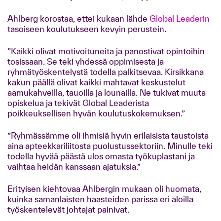
Ahlberg korostaa, ettei kukaan lähde
Global Leaderin
tasoiseen koulutukseen kevyin perustein.
”Kaikki olivat motivoituneita ja panostivat opintoihin
tosissaan. Se teki yhdessä oppimisesta ja
ryhmätyöskentelystä todella palkitsevaa. Kirsikkana
kakun päällä olivat kaikki mahtavat keskustelut
aamukahveilla, tauoilla ja lounailla. Ne tukivat muuta
opiskelua ja tekivät Global Leaderista
poikkeuksellisen hyvän koulutuskokemuksen.”
”Ryhmässämme oli ihmisiä hyvin erilaisista taustoista
aina apteekkariliitosta puolustussektoriin. Minulle teki
todella hyvää päästä ulos omasta työkuplastani ja
vaihtaa heidän kanssaan ajatuksia.”
Erityisen kiehtovaa Ahlbergin mukaan oli huomata,
kuinka samanlaisten haasteiden parissa eri aloilla
työskentelevät johtajat painivat.