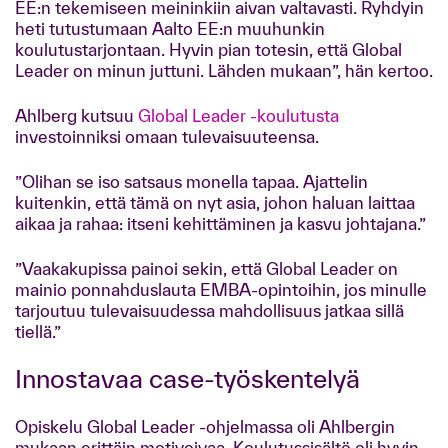
EE:n tekemiseen meininkiin aivan valtavasti. Ryhdyin
heti tutustumaan Aalto EE:n muuhunkin
koulutustarjontaan. Hyvin pian totesin, että Global
Leader on minun juttuni. Lähden mukaan”, hän kertoo.
Ahlberg kutsuu
Global Leader -koulutusta
investoinniksi omaan tulevaisuuteensa.
”Olihan se iso satsaus monella tapaa. Ajattelin
kuitenkin, että tämä on nyt asia, johon haluan laittaa
aikaa ja rahaa: itseni kehittäminen ja kasvu johtajana.”
”Vaakakupissa painoi sekin, että Global Leader on
mainio ponnahduslauta EMBA-opintoihin, jos minulle
tarjoutuu tulevaisuudessa mahdollisuus jatkaa sillä
tiellä.”
Innostavaa case-työskentelyä
Opiskelu Global Leader -ohjelmassa oli Ahlbergin
mukaan erittäin motivoivaa. Koulutussisältö oli hyvin