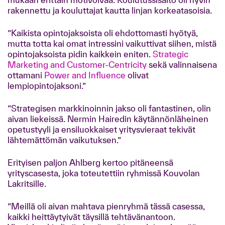
rakennettu ja kouluttajat kautta linjan korkeatasoisia.
”Kaikista opintojaksoista oli ehdottomasti hyötyä,
mutta totta kai omat intressini vaikuttivat siihen, mistä
opintojaksoista pidin kaikkein eniten.
Strategic
Marketing and Customer-Centricity
sekä valinnaisena
ottamani
Power and Influence
olivat
lempiopintojaksoni.”
”Strategisen markkinoinnin jakso oli fantastinen, olin
aivan liekeissä. Nermin Hairedin käytännönläheinen
opetustyyli ja ensiluokkaiset yritysvieraat tekivät
lähtemättömän vaikutuksen.”
Erityisen paljon Ahlberg kertoo pitäneensä
yrityscasesta, joka toteutettiin ryhmissä Kouvolan
Lakritsille.
”Meillä oli aivan mahtava pienryhmä tässä casessa,
kaikki heittäytyivät täysillä tehtävänantoon.