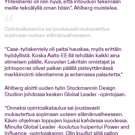
Yhteishenki oli niin hyvä, että intouduin tekemään
meille tekoälyllä oman biisin”, Ahlberg muistelee.
Opintoaikataulua sai joustavasti mukautettua
sopimaan uuteen elämänvaiheeseen.
”Case-työskentely oli paitsi hauskaa, myös erittäin
hyödyllistä. Koska Aalto EE:llä tehdään kaikki aina
viimeisen päälle, Kouvolan Lakritsin omistajat ja
johtoporras olivat paikan päällä pisteyttämässä
markkinointi-ideoitamme ja antamassa palautetta.”
Ahlberg aloitti uuden työn Stockmannin Design
Studion johdossa kesken Global Leader -opintojaan.
”Onneksi opintoaikataulua sai joustavasti
mukautettua sopimaan uuteen elämänvaiheeseen.
Kävin ohjelman loppujen lopuksi kahdessa vuodessa.
Minulla Global Leader -koulutus huipentui Power and
Influence -opintojaksoon. Olin kuullut siitä paljon