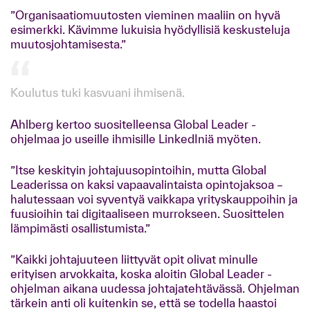
”Organisaatiomuutosten vieminen maaliin on hyvä
esimerkki. Kävimme lukuisia hyödyllisiä keskusteluja
muutosjohtamisesta.”
Koulutus tuki kasvuani ihmisenä.
Ahlberg kertoo suositelleensa Global Leader -
ohjelmaa jo useille ihmisille LinkedIniä myöten.
”Itse keskityin johtajuusopintoihin, mutta Global
Leaderissa on kaksi vapaavalintaista opintojaksoa –
halutessaan voi syventyä vaikkapa yrityskauppoihin ja
fuusioihin tai digitaaliseen murrokseen. Suosittelen
lämpimästi osallistumista.”
”Kaikki johtajuuteen liittyvät opit olivat minulle
erityisen arvokkaita, koska aloitin Global Leader -
ohjelman aikana uudessa johtajatehtävässä. Ohjelman
tärkein anti oli kuitenkin se, että se todella haastoi