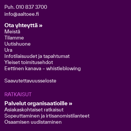
Puh.
010 837 3700
info@aaltoee.fi
Ota yhteyttä »
Meistä
Tilamme
Uutishuone
Ura
Infotilaisuudet ja tapahtumat
Yleiset toimitusehdot
Eettinen kanava – whistleblowing
Saavutettavuusseloste
RATKAISUT
Palvelut organisaatioille »
Asiakaskohtaiset ratkaisut
Sopeuttaminen ja irtisanomistilanteet
Osaamisen uudistaminen