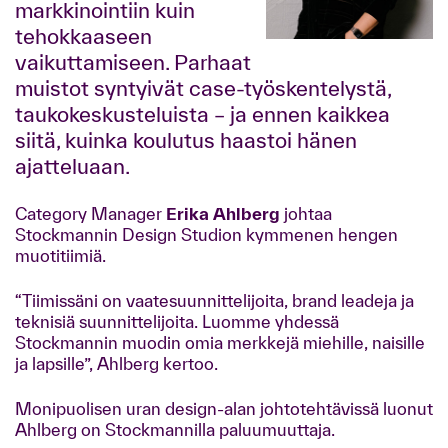
markkinointiin kuin
tehokkaaseen
vaikuttamiseen. Parhaat
muistot syntyivät case-työskentelystä,
taukokeskusteluista – ja ennen kaikkea
siitä, kuinka koulutus haastoi hänen
ajatteluaan.
Category Manager
Erika Ahlberg
johtaa
Stockmannin Design Studion kymmenen hengen
muotitiimiä.
“Tiimissäni on vaatesuunnittelijoita, brand leadeja ja
teknisiä suunnittelijoita. Luomme yhdessä
Stockmannin muodin omia merkkejä miehille, naisille
ja lapsille”, Ahlberg kertoo.
Monipuolisen uran design-alan johtotehtävissä luonut
Ahlberg on Stockmannilla paluumuuttaja.