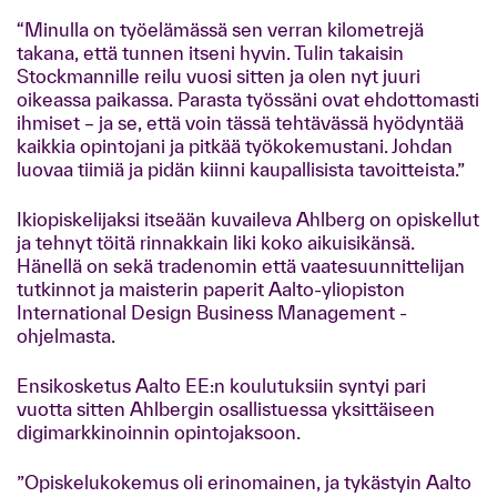
“Minulla on työelämässä sen verran kilometrejä
takana, että tunnen itseni hyvin. Tulin takaisin
Stockmannille reilu vuosi sitten ja olen nyt juuri
oikeassa paikassa. Parasta työssäni ovat ehdottomasti
ihmiset – ja se, että voin tässä tehtävässä hyödyntää
kaikkia opintojani ja pitkää työkokemustani. Johdan
luovaa tiimiä ja pidän kiinni kaupallisista tavoitteista.”
Ikiopiskelijaksi itseään kuvaileva Ahlberg on opiskellut
ja tehnyt töitä rinnakkain liki koko aikuisikänsä.
Hänellä on sekä tradenomin että vaatesuunnittelijan
tutkinnot ja maisterin paperit Aalto-yliopiston
International Design Business Management -
ohjelmasta.
Ensikosketus Aalto EE:n koulutuksiin syntyi pari
vuotta sitten Ahlbergin osallistuessa yksittäiseen
digimarkkinoinnin opintojaksoon.
”Opiskelukokemus oli erinomainen, ja tykästyin Aalto