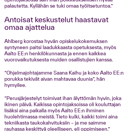
palautetta. Kyllähän se tuki omaa työitsetuntoa.”
Antoisat keskustelut haastavat
omaa ajattelua
Ahlberg korostaa hyvän opiskelukokemuksen
syntyneen paitsi laadukkaasta opetuksesta, myös
Aalto EE:n henkilökunnasta ja ennen kaikkea
vuorovaikutuksesta muiden osallistujien kanssa.
”Ohjelmajohtajamme Saana Kaihu ja koko Aalto EE:n
porukka tekivät aivan mahtavaa duunia”, hän
hymyilee.
”Perusjärjestelyt toimivat ihan älyttömän hyvin, joka
ikinen päivä. Kaikissa opintojaksoissa oli kouluttajan
lisäksi aina paikalla myös Aalto EE:n ihminen
huolehtimassa meistä. Tieto kulki, kaikki toimi aina
tekniikasta taukokahvituksiin – ja me saimme
rauhassa keskittyä oleelliseen, eli oppimiseen.”