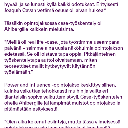
hyvää, ja se lunasti kyllä kaikki odotukset. Erityisesti
Joaquín Cavan vetämä osuus oli aivan huikea.”
Tässäkin opintojaksossa case-työskentely oli
Ahlbergille kaikkein mieluisinta.
”Meillä oli real life -case, jota työstimme useampana
päivänä – saimme aina uusia näkökulmia opintojakson
edetessä. Se oli loistava tapa oppia. Pitkäjänteinen
työskentelytapa auttoi oivaltamaan, miten
teoreettiset mallit kytkeytyvät käytännön
työelämään.”
Power and Influence -opintojakso keskittyy siihen,
kuinka vaikuttaa tehokkaasti muihin ja valita eri
tilanteisiin sopiva vaikuttamistyyli. Case-työskentelyn
ohella Ahlbergille jäi lämpimät muistot opintojaksolla
pitämästään esityksestä.
”Olen aika kokenut esiintyjä, mutta tässä viimeisessä
opintojaksossa sain ihan poikkeuksellisen hyvää