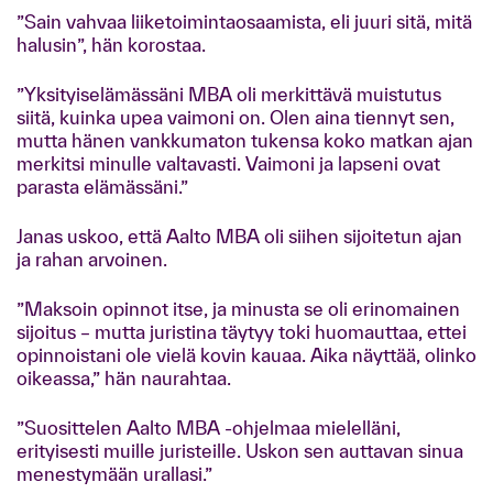
”Sain vahvaa liiketoimintaosaamista, eli juuri sitä, mitä
halusin”, hän korostaa.
”Yksityiselämässäni MBA oli merkittävä muistutus
siitä, kuinka upea vaimoni on. Olen aina tiennyt sen,
mutta hänen vankkumaton tukensa koko matkan ajan
merkitsi minulle valtavasti. Vaimoni ja lapseni ovat
parasta elämässäni.”
Janas uskoo, että Aalto MBA oli siihen sijoitetun ajan
ja rahan arvoinen.
”Maksoin opinnot itse, ja minusta se oli erinomainen
sijoitus – mutta juristina täytyy toki huomauttaa, ettei
opinnoistani ole vielä kovin kauaa. Aika näyttää, olinko
oikeassa,” hän naurahtaa.
”Suosittelen Aalto MBA -ohjelmaa mielelläni,
erityisesti muille juristeille. Uskon sen auttavan sinua
menestymään urallasi.”