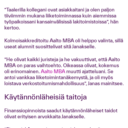
”Taalerilla kollegani ovat asiakkaitani ja olen paljon
tiiviimmin mukana liiketoiminnassa kuin aiemmissa
työpaikoissani kansainvälisissä lakitoimistoissa”, hän
kertoo.
Kolmoisakkreditoitu Aalto MBA oli helppo valinta, sillä
useat alumnit suosittelivat sitä Janakselle.
”He olivat kaikki juristeja ja he vakuuttivat, että Aalto
MBA on paras vaihtoehto. Oikeassa olivat, kokemus
oli erinomainen.
Aalto MBA
muutti ajatteluani. Se
antoi vankkaa liiketoimintanäkemystä, ja oli myös
loistava verkostoitumismahdollisuus”, Janas mainitsee.
Käytännönläheisiä taitoja
Finanssiopinnoista saadut käytännönläheiset taidot
olivat erityisen arvokkaita Janakselle.