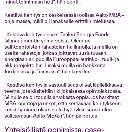
minut toimimaan heti”, hän pohtii.
Kestävä kehitys on keskeisessä roolissa Aalto MBA -
ohjelmassa, mikä oli Janakselle erittäin mieluisaa.
”Kestävä kehitys on yksi Taaleri Energia Funds
Managementin ydinarvoista. Olemme
vaihtoehtoisten rahastojen hallinnoija, ja meillä on
useita rahastoja, jotka sijoittavat uusiutuvaan
energiaan eri puolilla Eurooppaa: aurinko-, tuuli- ja
akkuprojekteihin. Lisäksi meillä on hankkeita
Jordaniassa ja Texasissa”, hän kuvailee.
”Kestävä kehitys ja vastuullisuus olivat läpileikkaava
teema, jota käsiteltiin liki jokaisessa opintojaksossa.
Minulle se oli todella arvokasta oppia. Jos harkitset
MBA-opintoja ja uskot, että kestävään kehitykseen
keskittyminen olisi sinulle hyödyksi, suosittelen
valitsemaan Aalto MBA:n”, hän painottaa.
Yhteisöllistä oppimista, case-