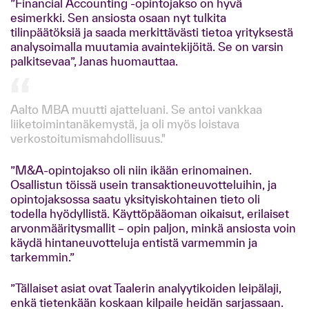
”Financial Accounting -opintojakso on hyvä
esimerkki. Sen ansiosta osaan nyt tulkita
tilinpäätöksiä ja saada merkittävästi tietoa yrityksestä
analysoimalla muutamia avaintekijöitä. Se on varsin
palkitsevaa”, Janas huomauttaa.
Aalto MBA muutti ajatteluani. Se antoi vankkaa
liiketoimintanäkemystä, ja oli myös loistava
verkostoitumis­mahdollisuus."
”M&A-opintojakso oli niin ikään erinomainen.
Osallistun töissä usein transaktioneuvotteluihin, ja
opintojaksossa saatu yksityiskohtainen tieto oli
todella hyödyllistä. Käyttöpääoman oikaisut, erilaiset
arvonmääritysmallit – opin paljon, minkä ansiosta voin
käydä hintaneuvotteluja entistä varmemmin ja
tarkemmin.”
”Tällaiset asiat ovat Taalerin analyytikoiden leipälaji,
enkä tietenkään koskaan kilpaile heidän sarjassaan.