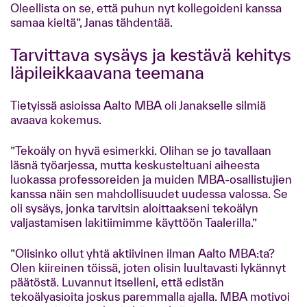
Oleellista on se, että puhun nyt kollegoideni kanssa
samaa kieltä”, Janas tähdentää.
Tarvittava sysäys ja kestävä kehitys
läpileikkaavana teemana
Tietyissä asioissa Aalto MBA oli Janakselle silmiä
avaava kokemus.
”Tekoäly on hyvä esimerkki. Olihan se jo tavallaan
läsnä työarjessa, mutta keskusteltuani aiheesta
luokassa professoreiden ja muiden MBA-osallistujien
kanssa näin sen mahdollisuudet uudessa valossa. Se
oli sysäys, jonka tarvitsin aloittaakseni tekoälyn
valjastamisen lakitiimimme käyttöön Taalerilla.”
”Olisinko ollut yhtä aktiivinen ilman Aalto MBA:ta?
Olen kiireinen töissä, joten olisin luultavasti lykännyt
päätöstä. Luvannut itselleni, että edistän
tekoälyasioita joskus paremmalla ajalla. MBA motivoi