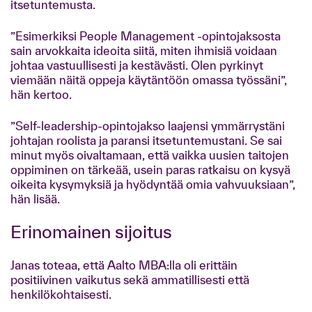
itsetuntemusta.
”Esimerkiksi People Management -opintojaksosta
sain arvokkaita ideoita siitä, miten ihmisiä voidaan
johtaa vastuullisesti ja kestävästi. Olen pyrkinyt
viemään näitä oppeja käytäntöön omassa työssäni”,
hän kertoo.
”Self-leadership-opintojakso laajensi ymmärrystäni
johtajan roolista ja paransi itsetuntemustani. Se sai
minut myös oivaltamaan, että vaikka uusien taitojen
oppiminen on tärkeää, usein paras ratkaisu on kysyä
oikeita kysymyksiä ja hyödyntää omia vahvuuksiaan”,
hän lisää.
Erinomainen sijoitus
Janas toteaa, että Aalto MBA:lla oli erittäin
positiivinen vaikutus sekä ammatillisesti että
henkilökohtaisesti.