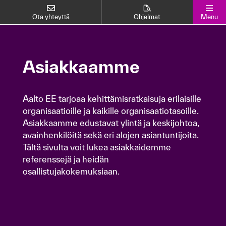
Ota yhteyttä
Ohjelmat
Menu
Asiakkaamme
Asiakkaamme
Aalto EE tarjoaa kehittämisratkaisuja erilaisille
Aalto EE tarjoaa kehittämisratkaisuja erilaisille
organisaatioille ja kaikille organisaatiotasoille.
organisaatioille ja kaikille organisaatiotasoille.
Asiakkaamme edustavat ylintä ja keskijohtoa,
Asiakkaamme edustavat ylintä ja keskijohtoa,
avainhenkilöitä sekä eri alojen asiantuntijoita.
avainhenkilöitä sekä eri alojen asiantuntijoita.
Tältä sivulta voit lukea asiakkaidemme
Tältä sivulta voit lukea asiakkaidemme
referenssejä ja heidän
referenssejä ja heidän
osallistujakokemuksiaan.
osallistujakokemuksiaan.