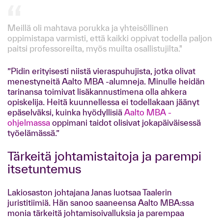
Meillä oli mahtava porukka ja yhteisöllinen
oppimistapa varmisti, että kaikki oppivat todella paljon
paitsi professoreilta, myös muilta osallistujilta."
”Pidin erityisesti niistä vieraspuhujista, jotka olivat
menestyneitä Aalto MBA -alumneja. Minulle heidän
tarinansa toimivat lisäkannustimena olla ahkera
opiskelija. Heitä kuunnellessa ei todellakaan jäänyt
epäselväksi, kuinka hyödyllisiä
Aalto MBA -
ohjelmassa
oppimani taidot olisivat jokapäiväisessä
työelämässä.”
Tärkeitä johtamistaitoja ja parempi
itsetuntemus
Lakiosaston johtajana Janas luotsaa Taalerin
juristitiimiä. Hän sanoo saaneensa Aalto MBA:ssa
monia tärkeitä johtamisoivalluksia ja parempaa