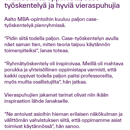
työskentelyä ja hyviä vieraspuhujia
Aalto MBA-opintoihin kuuluu paljon case-
työskentelyä pienryhmissä.
”Pidin siitä todella paljon. Case-työskentelyn avulla
näet saman tien, miten teoria taipuu käytännön
toimenpiteiksi”, Janas toteaa.
”Ryhmätyöskentely oli inspiroivaa. Meillä oli mahtava
porukka ja yhteisöllinen oppimistapa varmisti, että
kaikki oppivat todella paljon paitsi professoreilta,
myös muilta osallistujilta”, hän jatkaa.
Vieraspuhujien jakamat tarinat olivat niin ikään
inspiraation lähde Janakselle.
”Ne antoivat asioihin hieman erilaisen näkökulman ja
välittömän vahvistuksen siitä, että oppimamme asiat
toimivat käytännössä”, hän sanoo.