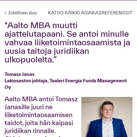
Edellinen sivu
KATSO KAIKKI ASIAKASREFERENSSIT
"Aalto MBA muutti
ajattelutapaani. Se antoi minulle
vahvaa liiketoimintaosaamista ja
uusia taitoja juridiikan
ulkopuolelta.”
Tomasz Janas
Lakiosaston johtaja, Taaleri Energia Funds Management
Oy
Aalto MBA antoi Tomasz
Janasille juuri ne
liiketoimintaosaamisen
taidot, joita hän kaipasi
juridiikan rinnalle.