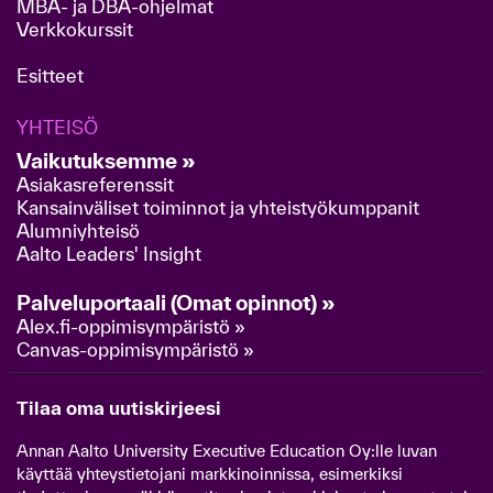
MBA- ja DBA-ohjelmat
Verkkokurssit
Esitteet
YHTEISÖ
Vaikutuksemme »
Asiakasreferenssit
Kansainväliset toiminnot ja yhteistyökumppanit
Alumniyhteisö
Aalto Leaders' Insight
Palveluportaali (Omat opinnot) »
Alex.fi-oppimisympäristö »
Canvas-oppimisympäristö »
Tilaa oma uutiskirjeesi
Annan Aalto University Executive Education Oy:lle luvan
käyttää yhteystietojani markkinoinnissa, esimerkiksi