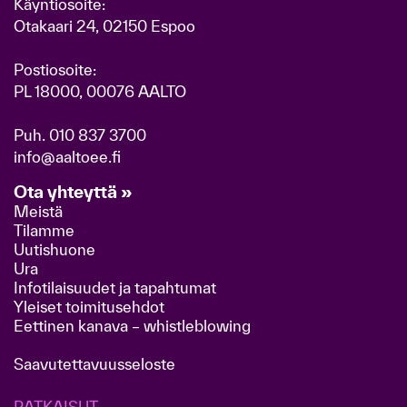
Käyntiosoite:
Otakaari 24, 02150 Espoo
Postiosoite:
PL 18000, 00076 AALTO
Puh.
010 837 3700
info@aaltoee.fi
Ota yhteyttä »
Meistä
Tilamme
Uutishuone
Ura
Infotilaisuudet ja tapahtumat
Yleiset toimitusehdot
Eettinen kanava – whistleblowing
Saavutettavuusseloste
RATKAISUT