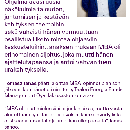
Ohjelma avasi uusia
näkökulmia talouden,
johtamisen ja kestävän
kehityksen teemoihin
sekä vahvisti hänen varmuuttaan
osallistua liiketoimintaa ohjaaviin
keskusteluihin. Janaksen mukaan MBA oli
erinomainen sijoitus, joka muutti hänen
ajattelutapaansa ja antoi vahvan tuen
urakehitykselle.
Tomasz Janas
päätti aloittaa MBA-opinnot pian sen
jälkeen, kun hänet oli nimitetty Taaleri Energia Funds
Management Oy:n lakiosaston johtajaksi.
”MBA oli ollut mielessäni jo jonkin aikaa, mutta vasta
aloitettuani työt Taalerilla oivalsin, kuinka hyödyllistä
olisi saada uusia taitoja juridiikan ulkopuolelta”, Janas
sanoo.