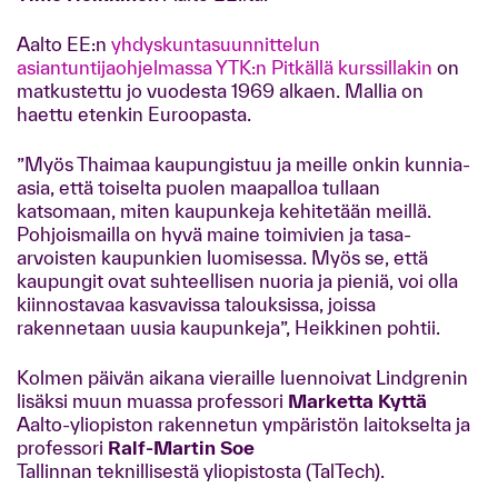
Aalto EE:n
yhdyskuntasuunnittelun
asiantuntijaohjelmassa YTK:n Pitkällä kurssillakin
on
matkustettu jo vuodesta 1969 alkaen. Mallia on
haettu etenkin Euroopasta.
”Myös Thaimaa kaupungistuu ja meille onkin kunnia-
asia, että toiselta puolen maapalloa tullaan
katsomaan, miten kaupunkeja kehitetään meillä.
Pohjoismailla on hyvä maine toimivien ja tasa-
arvoisten kaupunkien luomisessa. Myös se, että
kaupungit ovat suhteellisen nuoria ja pieniä, voi olla
kiinnostavaa kasvavissa talouksissa, joissa
rakennetaan uusia kaupunkeja”, Heikkinen pohtii.
Kolmen päivän aikana vieraille luennoivat Lindgrenin
lisäksi muun muassa professori
Marketta Kyttä
Aalto-yliopiston rakennetun ympäristön laitokselta ja
professori
Ralf-Martin Soe
Tallinnan teknillisestä yliopistosta (TalTech).