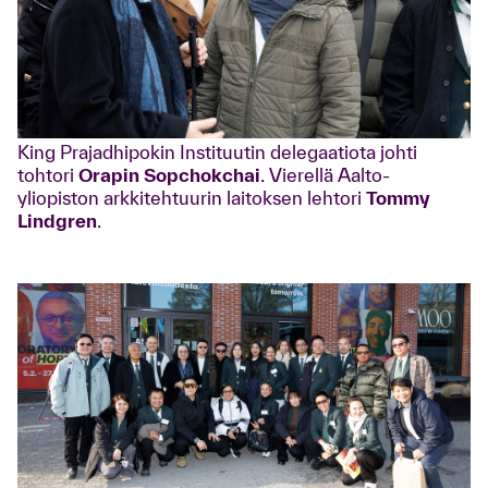
King Prajadhipokin Instituutin delegaatiota johti
tohtori
Orapin Sopchokchai
. Vierellä Aalto-
yliopiston arkkitehtuurin laitoksen lehtori
Tommy
Lindgren
.