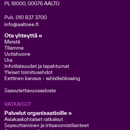
PL 18000, 00076 AALTO
Puh.
010 837 3700
info@aaltoee.fi
Ota yhteyttä »
Meistä
Tilamme
Uutishuone
Ura
Infotilaisuudet ja tapahtumat
Yleiset toimitusehdot
Eettinen kanava – whistleblowing
Saavutettavuusseloste
RATKAISUT
Palvelut organisaatioille »
Asiakaskohtaiset ratkaisut
Sopeuttaminen ja irtisanomistilanteet