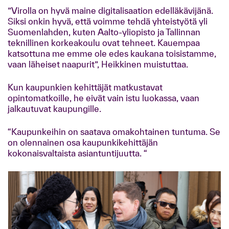
”Virolla on hyvä maine digitalisaation edelläkävijänä.
Siksi onkin hyvä, että voimme tehdä yhteistyötä yli
Suomenlahden, kuten Aalto-yliopisto ja Tallinnan
teknillinen korkeakoulu ovat tehneet. Kauempaa
katsottuna me emme ole edes kaukana toisistamme,
vaan läheiset naapurit”, Heikkinen muistuttaa.
Kun kaupunkien kehittäjät matkustavat
opintomatkoille, he eivät vain istu luokassa, vaan
jalkautuvat kaupungille.
“Kaupunkeihin on saatava omakohtainen tuntuma. Se
on olennainen osa kaupunkikehittäjän
kokonaisvaltaista asiantuntijuutta. “