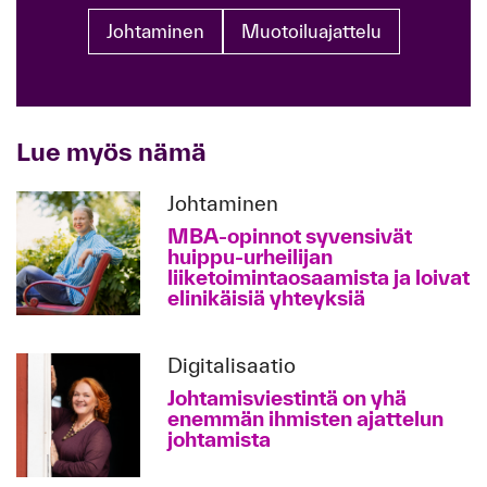
Johtaminen
Muotoiluajattelu
Lue myös nämä
Johtaminen
MBA-opinnot syvensivät
huippu-urheilijan
liiketoimintaosaamista ja loivat
elinikäisiä yhteyksiä
Digitalisaatio
Johtamisviestintä on yhä
enemmän ihmisten ajattelun
johtamista