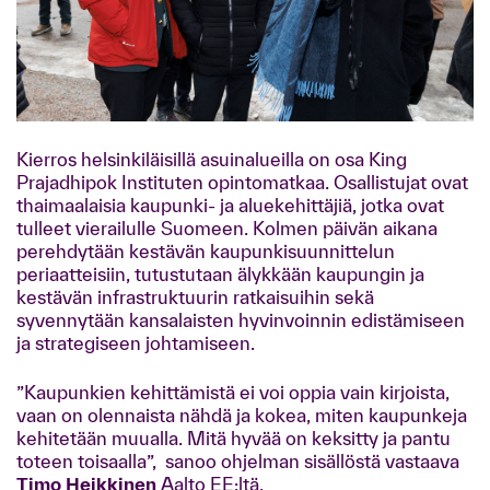
Kierros helsinkiläisillä asuinalueilla on osa King
Prajadhipok Instituten opintomatkaa. Osallistujat ovat
thaimaalaisia kaupunki- ja aluekehittäjiä, jotka ovat
tulleet vierailulle Suomeen. Kolmen päivän aikana
perehdytään kestävän kaupunkisuunnittelun
periaatteisiin, tutustutaan älykkään kaupungin ja
kestävän infrastruktuurin ratkaisuihin sekä
syvennytään kansalaisten hyvinvoinnin edistämiseen
ja strategiseen johtamiseen.
”Kaupunkien kehittämistä ei voi oppia vain kirjoista,
vaan on olennaista nähdä ja kokea, miten kaupunkeja
kehitetään muualla. Mitä hyvää on keksitty ja pantu
toteen toisaalla”, sanoo ohjelman sisällöstä vastaava
Timo Heikkinen
Aalto EE:ltä.