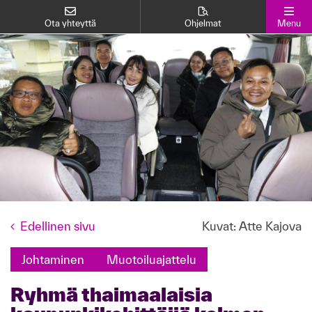
Ota yhteyttä
Ohjelmat
Menu
Edellinen sivu
Kuvat: Atte Kajova
Johtaminen
Muotoiluajattelu
Ryhmä thaimaalaisia