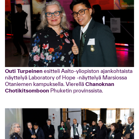
Outi Turpeinen
esitteli Aalto-yliopiston ajankohtaista
näyttelyä Laboratory of Hope -näyttelyä Marsiossa
Otaniemen kampuksella. Vierellä
Chanoknan
Chotikitsomboon
Phuketin provinssista.