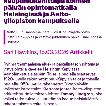
kaupunkikehittäjiä kolmen
päivän opintomatkalla
Helsingissä ja Aalto-
yliopiston kampuksella
Aalto EE:n isännöimä vierailu oli King Prajadhipokin
Instituutin Älykäs ja kestävä johtaminen paikallishallinnossa
-kurssia.
Sari Hawkins, 15.03.2026
|
Artikkelit
Ryhmä thaimaalaisia alue- ja paikallistason johtajia ja
yritysjohtajia kävelee Helsingin Käpylässä
Väinölänkatua alaspäin. Toisella puolella sijaitsevat
1920-luvulla rakennetut puu-Käpylän talot ja toisella
puolella 1950-luvulla rakennetut Olympiakylän
valkoiset kerrostalot. Kierrosta johtaa Aalto-yliopiston
arkkitehtuurin laitoksen lehtori
Tommy Lindgren
, joka
valitsi tarkoituksella juuri tämän kadun helsinkiläistä
rakentamisesta esitelläkseen.